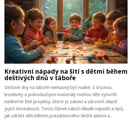
Kreativní nápady na šití s dětmi během
deštivých dnů v táboře
Deštivé dny na táboře nemusejí být nudné. S trochou
kreativity a jednoduchými materiály mohou děti vytvořit
nádherné šité projekty, které je zabaví a zároveň zlepší
jejich dovednosti. Tento článek nabízí několik nápadů a tipů,
jak udržet děti během prázdninového deště aktivní a
spokojené. Objevte, jaké pomůcky jsou potřeba a jakými
způsoby můžete šití s dětmi učinit zábavným zážitkem.