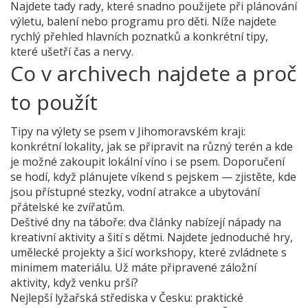
Najdete tady rady, které snadno použijete při plánování
výletu, balení nebo programu pro děti. Níže najdete
rychlý přehled hlavních poznatků a konkrétní tipy,
které ušetří čas a nervy.
Co v archivech najdete a proč
to použít
Tipy na výlety se psem v Jihomoravském kraji:
konkrétní lokality, jak se připravit na různý terén a kde
je možné zakoupit lokální víno i se psem. Doporučení
se hodí, když plánujete víkend s pejskem — zjistěte, kde
jsou přístupné stezky, vodní atrakce a ubytování
přátelské ke zvířatům.
Deštivé dny na táboře: dva články nabízejí nápady na
kreativní aktivity a šití s dětmi. Najdete jednoduché hry,
umělecké projekty a šicí workshopy, které zvládnete s
minimem materiálu. Už máte připravené záložní
aktivity, když venku prší?
Nejlepší lyžařská střediska v Česku: praktické