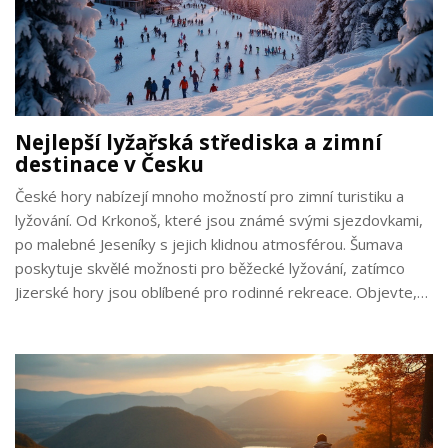
Nejlepší lyžařská střediska a zimní
destinace v Česku
České hory nabízejí mnoho možností pro zimní turistiku a
lyžování. Od Krkonoš, které jsou známé svými sjezdovkami,
po malebné Jeseníky s jejich klidnou atmosférou. Šumava
poskytuje skvělé možnosti pro běžecké lyžování, zatímco
Jizerské hory jsou oblíbené pro rodinné rekreace. Objevte,
kam se vydat v zimní sezóně za nejlepšími zážitky.