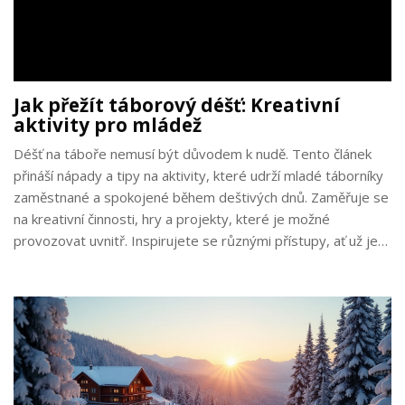
Jak přežít táborový déšť: Kreativní
aktivity pro mládež
Déšť na táboře nemusí být důvodem k nudě. Tento článek
přináší nápady a tipy na aktivity, které udrží mladé táborníky
zaměstnané a spokojené během deštivých dnů. Zaměřuje se
na kreativní činnosti, hry a projekty, které je možné
provozovat uvnitř. Inspirujete se různými přístupy, ať už je
to umělecká práce nebo hravé soutěže, které pobaví celou
skupinu. Dejte dětem možnost vyžít svou fantazii a udržet si
dobrou náladu i v mokrém prostředí.