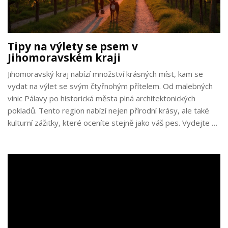
Tipy na výlety se psem v
Jihomoravském kraji
Jihomoravský kraj nabízí množství krásných míst, kam se
vydat na výlet se svým čtyřnohým přítelem. Od malebných
vinic Pálavy po historická města plná architektonických
pokladů. Tento region nabízí nejen přírodní krásy, ale také
kulturní zážitky, které oceníte stejně jako váš pes. Vydejte se
objevovat kouzlo jižní Moravy a užijte si společné chvíle v
přírodě.