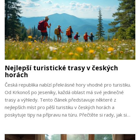
Nejlepší turistické trasy v českých
horách
Česká republika nabízí překrásné hory vhodné pro turistiku.
Od Krkonoš po Jeseníky, každá oblast má své jedinečné
trasy a výhledy. Tento článek představuje některé z
nejlepších míst pro pěší turistiku v českých horách a
poskytuje tipy na přípravu na túru. Přečtěte si rady, jak si
užít horské výlety s rodinou nebo s přáteli. Objevte
tajemství české krajiny a vydejte se na nezapomenutelná
dobrodružství.