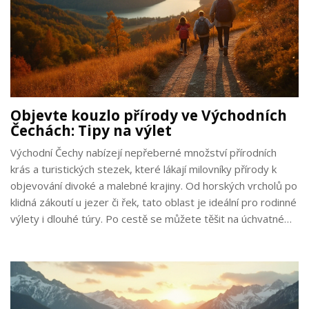
Objevte kouzlo přírody ve Východních
Čechách: Tipy na výlet
Východní Čechy nabízejí nepřeberné množství přírodních
krás a turistických stezek, které lákají milovníky přírody k
objevování divoké a malebné krajiny. Od horských vrcholů po
klidná zákoutí u jezer či řek, tato oblast je ideální pro rodinné
výlety i dlouhé túry. Po cestě se můžete těšit na úchvatné
výhledy a zároveň poznat místní kulturu a tradice. Tento
průvodce vám pomůže naplánovat nezapomenutelné
dobrodružství ve Východních Čechách.