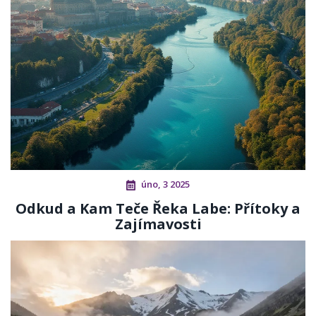
úno, 3 2025
Odkud a Kam Teče Řeka Labe: Přítoky a
Zajímavosti