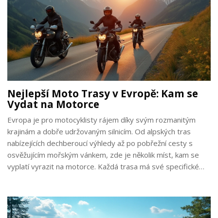
Nejlepší Moto Trasy v Evropě: Kam se
Vydat na Motorce
Evropa je pro motocyklisty rájem díky svým rozmanitým
krajinám a dobře udržovaným silnicím. Od alpských tras
nabízejících dechberoucí výhledy až po pobřežní cesty s
osvěžujícím mořským vánkem, zde je několik míst, kam se
vyplatí vyrazit na motorce. Každá trasa má své specifické
kouzlo, které je snem každého milovníka jízdy. Poznejte
klíčové destinace a užitečné tipy pro plánování vaší příští
evropské moto-výpravy.