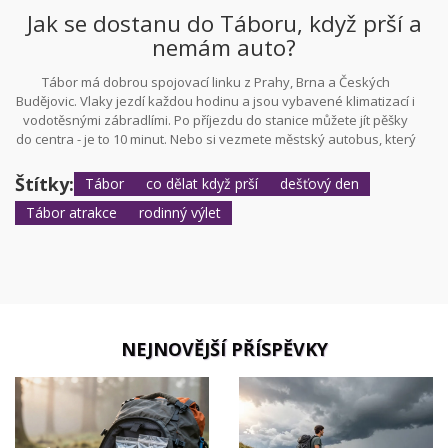
balíčku.
Jak se dostanu do Táboru, když prší a
nemám auto?
Tábor má dobrou spojovací linku z Prahy, Brna a Českých
Budějovic. Vlaky jezdí každou hodinu a jsou vybavené klimatizací i
vodotěsnými zábradlími. Po příjezdu do stanice můžete jít pěšky
do centra - je to 10 minut. Nebo si vezmete městský autobus, který
jezdí každých 15 minut. Všechny autobusy mají kryté zastávky.
Štítky:
Tábor
co dělat když prší
dešťový den
Tábor atrakce
rodinný výlet
NEJNOVĚJŠÍ PŘÍSPĚVKY