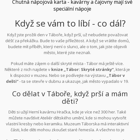
Chutná nápojová karta - kavárny a čajovny mají své
speciální nápoje
Když se vám to líbí - co dál?
Když jste prožili den v Táboře, když prší, už nebudete považovat
déšť za překážku. Bude to vaše příležitost. A když se vrátíte domů,
budete mít příběh, který není o slunci, ale o tom, jak jste objevili
město, které jste neznali.
Pokud máte zájem o další skryté místa - Tábor má ještě více.
Některé z nich najdete v
knize „Tábor: Skryté stránky“
, která je
k dispozici v muzeu. Nebo se podívejte na výstavu
„Tábor v
dešti“
- ta se otevře v dubnu a ukazuje, jak město vypadalo v 19.
století, když padal déšť.
Co dělat v Táboře, když prší a mám
děti?
Děti si užijí Herní kavárnu Hračka, kde je více než 300 her. Také
můžete navštívit Ateliér dětského umění, kde si mohou vytvořit
vlastní kresby nebo keramiku. Muzeum Táborska má interaktivní
části, kde děti mohou zkoušet staré řemesla. A všechno to je
uvnitř, takže se nezamokří.