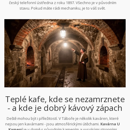
český telefonní ústředna z roku 1897. Všechno je v původním
stavu. Pokud máte rádi mechaniku, je to váš svět.
Teplé kafe, kde se nezamrznete
- a kde je dobrý kávový zápach
Deště mohou být i příležitostí. V Táboře je několik kaváren, které
nejsou jen kavárnami - jsou atmosférickými útěchami.
Kavárna U
Kamení
je v domě s původním kamením a vysokými stropními