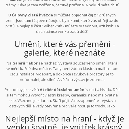
trámy. Káva je tam zvážená, čerstvě pražená. A pokud máte chuť
na něco sladšího - výborné kakaové nápoje a domácí koláče.
U
Čajovny Zlatá hvězda
si můžete objednat čaj z 12 různých
zemí. Jsou tam i čajové nápoje s bylinkami, které vás ohřejí až do
prstů. A nejlepší část? Výběr knih - můžete si sednout, vzít knihu a
číst, zatímco venku padá déšť.
Umění, které vás přemění -
galerie, které neznáte
Na
Galérii Tábor
se nachází výstava současného umění, která
se mění každé dva měsíce. Tady není žádná klasická malba - tam
jsou instalace, videoart, a dokonce i zvukové prostory. Je to
neformální, ale silné. A většina výstav je zdarma.
Pro rodiny je skvělá
Ateliér dětského umění
v ulici U Hradu. Děti
si tam mohou vytvořit vlastní kresby, keramiku nebo malovat na
skle. Všechno je zdarma. Stačí přijít. A nezapomeňte - výstava
dětských děl je vždy otevřená pro veřejnost. Je to trochu jako
příběh, který si můžete přečíst očima dětí.
Nejlepší místo na hraní - když je
venku špatně, je vnitřek krásný