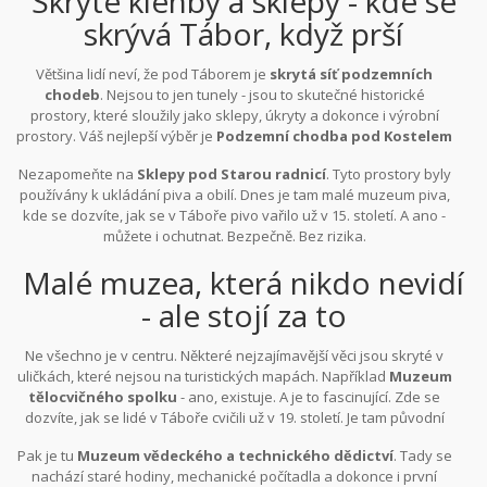
Skryté klenby a sklepy - kde se
skrývá Tábor, když prší
Většina lidí neví, že pod Táborem je
skrytá síť podzemních
chodeb
. Nejsou to jen tunely - jsou to skutečné historické
prostory, které sloužily jako sklepy, úkryty a dokonce i výrobní
prostory. Váš nejlepší výběr je
Podzemní chodba pod Kostelem
sv. Mikuláše
. Tam vás provedou vlastní průvodci, kteří vědí, jaké
Nezapomeňte na
Sklepy pod Starou radnicí
. Tyto prostory byly
tajemství se skrývají pod každým kamenem. V jedné místnosti
používány k ukládání piva a obilí. Dnes je tam malé muzeum piva,
najdete staré pečovací krby, ve druhé zůstaly zbytky původních
kde se dozvíte, jak se v Táboře pivo vařilo už v 15. století. A ano -
vodních kanálů. Je to jako procházka v historickém hledáčku.
můžete i ochutnat. Bezpečně. Bez rizika.
Malé muzea, která nikdo nevidí
- ale stojí za to
Ne všechno je v centru. Některé nejzajímavější věci jsou skryté v
uličkách, které nejsou na turistických mapách. Například
Muzeum
tělocvičného spolku
- ano, existuje. A je to fascinující. Zde se
dozvíte, jak se lidé v Táboře cvičili už v 19. století. Je tam původní
dřevěná hrazda, kladky, i staré obuvky, které nosili sportovci.
Pak je tu
Muzeum vědeckého a technického dědictví
. Tady se
Neříkám, že to je jako Louvre, ale je to autentické. A téměř bez lidí.
nachází staré hodiny, mechanické počítadla a dokonce i první