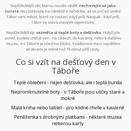
Nejdůležitější věc, kterou musíte vědět:
nechovejte se jako
turista
. Nezůstávejte na náměstí a nečekáte, až se počasí změní.
Tábor není město, které se zastaví, když prší. Naopak - když prší,
Tábor se stává vlastním tajemstvím.
Nejdůležitější tip:
vezměte si teplé boty a dešťovku
. I když jste
uvnitř, budete chtít jít ven - na zádech, do kavárny, nebo k dalšímu
muzeu. A v Táboře je všechno blízko. Vzdálenost mezi největšími
atrakcemi je méně než 15 minut pěší cesty.
Co si vzít na dešťový den v
Táboře
Teplé oblečení - nejen dešťovka, ale i teplá bunda
Neproniknutelné boty - v Táboře jsou uličky staré a
mokré
Malá kniha nebo tablet - pro klidné chvíle v kavárně
Peněženka s drobnými platbami - některé muzea
neberou karty