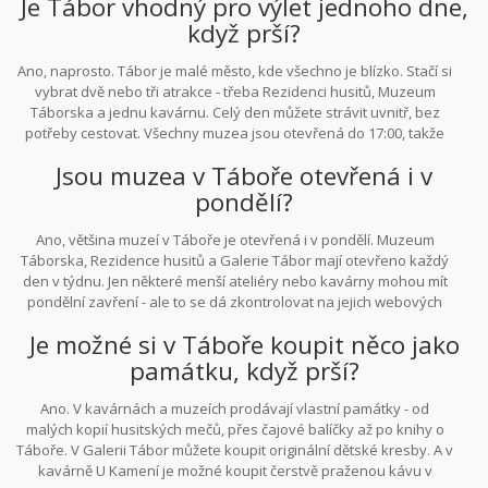
Je Tábor vhodný pro výlet jednoho dne,
když prší?
Ano, naprosto. Tábor je malé město, kde všechno je blízko. Stačí si
vybrat dvě nebo tři atrakce - třeba Rezidenci husitů, Muzeum
Táborska a jednu kavárnu. Celý den můžete strávit uvnitř, bez
potřeby cestovat. Všechny muzea jsou otevřená do 17:00, takže
máte dost času.
Jsou muzea v Táboře otevřená i v
pondělí?
Ano, většina muzeí v Táboře je otevřená i v pondělí. Muzeum
Táborska, Rezidence husitů a Galerie Tábor mají otevřeno každý
den v týdnu. Jen některé menší ateliéry nebo kavárny mohou mít
pondělní zavření - ale to se dá zkontrolovat na jejich webových
stránkách.
Je možné si v Táboře koupit něco jako
památku, když prší?
Ano. V kavárnách a muzeích prodávají vlastní památky - od
malých kopií husitských mečů, přes čajové balíčky až po knihy o
Táboře. V Galerii Tábor můžete koupit originální dětské kresby. A v
kavárně U Kamení je možné koupit čerstvě praženou kávu v