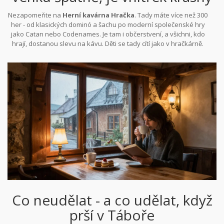
Nezapomeňte na
Herní kavárna Hračka
. Tady máte více než 300
her - od klasických dominó a šachu po moderní společenské hry
jako Catan nebo Codenames. Je tam i občerstvení, a všichni, kdo
hrají, dostanou slevu na kávu. Děti se tady cítí jako v hračkárně.
Dospělí jako v záhadném světě, kde se všechno měří počtem
štěstí, ne počtem kroků.
Co neudělat - a co udělat, když
prší v Táboře