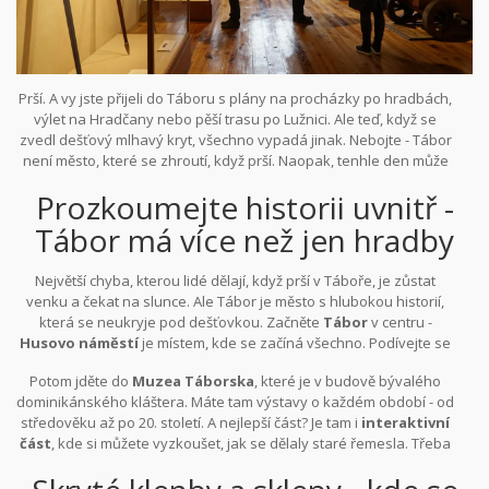
Prší. A vy jste přijeli do Táboru s plány na procházky po hradbách,
výlet na Hradčany nebo pěší trasu po Lužnici. Ale teď, když se
zvedl dešťový mlhavý kryt, všechno vypadá jinak. Nebojte - Tábor
není město, které se zhroutí, když prší. Naopak, tenhle den může
být dokonce lepší než slunečný. Stačí vědět, kde jít.
Prozkoumejte historii uvnitř -
Tábor má více než jen hradby
Největší chyba, kterou lidé dělají, když prší v Táboře, je zůstat
venku a čekat na slunce. Ale Tábor je město s hlubokou historií,
která se neukryje pod dešťovkou. Začněte
Tábor
v centru -
Husovo náměstí
je místem, kde se začíná všechno
. Podívejte se
na
Rezidence husitů
- to je vlastně muzeum, které vypadá jako
Potom jděte do
Muzea Táborska
, které je v budově bývalého
starý dům, ale skrývá v sobě autentické věci z doby husitských
dominikánského kláštera. Máte tam výstavy o každém období - od
válek. Tam vidíte opravdové meče, zbroje, dokonce i kopie
středověku až po 20. století. A nejlepší část? Je tam i
interaktivní
prvních kánonů. Není to jen výstava - je to jako když se dostanete
část
, kde si můžete vyzkoušet, jak se dělaly staré řemesla. Třeba
do minulosti.
vyměnit kovářské nářadí nebo zkusit psát rukou na pergamen.
Děti to milují. Dospělí taky.