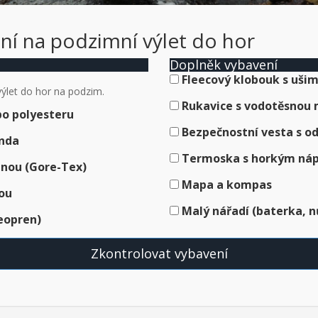
ní na podzimní výlet do hor
Doplněk vybavení
Fleecový klobouk s uši
výlet do hor na podzim.
Rukavice s vodotěsno
bo polyesteru
Bezpečnostní vesta s o
unda
Termoska s horkým ná
nou (Gore-Tex)
Mapa a kompas
ou
Malý nářadí (baterka, n
eopren)
Zkontrolovat vybavení