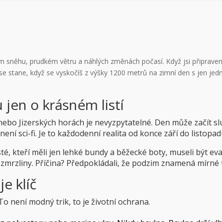
ém sněhu, prudkém větru a náhlých změnách počasí. Když jsi připravený
se stane, když se vyskočíš z výšky 1200 metrů na zimní den s jen jed
jen o krásném listí
ebo Jizerských horách je nevyzpytatelné. Den může začít slu
ení sci-fi. Je to každodenní realita od konce září do listopad
uristé, kteří měli jen lehké bundy a běžecké boty, museli bý
é zmrzliny. Příčina? Předpokládali, že podzim znamená mírné
je klíč
 To není modný trik, to je životní ochrana.