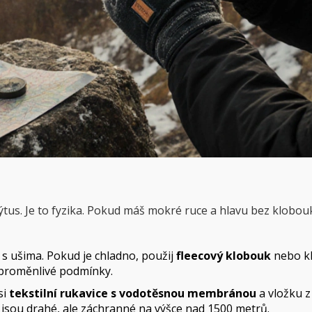
ýtus. Je to fyzika. Pokud máš mokré ruce a hlavu bez klobouku
s ušima. Pokud je chladno, použij
fleecový klobouk
nebo
k
o proměnlivé podmínky.
si
tekstilní rukavice s vodotěsnou membránou
a
vložku z
 jsou drahé, ale záchranné na výšce nad 1500 metrů
.