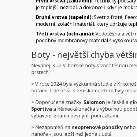
První vrstva (základní):
Technický podšaty z
je teplejší, nezlobí, a dokonce i když je mok
Druhá vrstva (tepelná):
Svetr z froté, fleec
moderní izolační materiál, který udržuje tep
Třetí vrstva (ochranná):
Vodotěsná a větrná
podobný membránový materiál s vysokou vo
Boty - největší chyba většin
Neváhej. Kup si horské boty s vodotěsnou me
prstech.
> V roce 2024 byla výzkumná studie v Krkonoš
botami. Lidé přišli s teniskami, které byly mo
> Doporučené značky:
Salomon
je
česká a glo
Sportiva
a
německá značka s výbornou podp
vybavení, známá pevnými podrážkami
.
> Nezapomeň na
neoprenové ponožky
nebo
nahoře - jsou lepší než jedna tlustá.