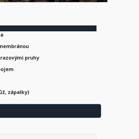
ma
u membránou
drazovými pruhy
pojem
ůž, zápalky)