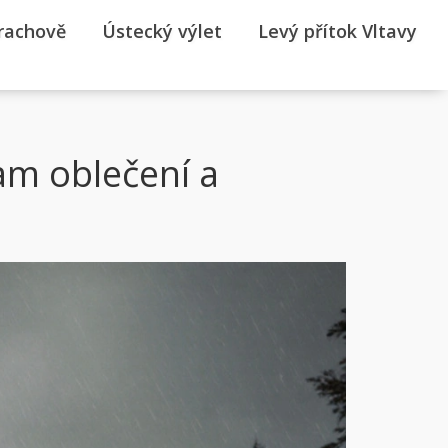
rrachově
Ústecký výlet
Levý přítok Vltavy
am oblečení a