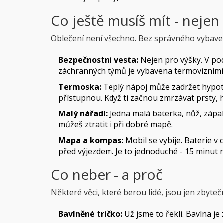
Co ještě musíš mít - nejen
Oblečení není všechno. Bez správného vybaven
Bezpečnostní vesta:
Nejen pro výšky. V pod
záchranných týmů je vybavena termovizními kam
Termoska:
Teplý nápoj může zadržet hypote
přístupnou. Když ti začnou zmrzávat prsty, 
Malý nářadí:
Jedna malá baterka, nůž, zápa
můžeš ztratit i při dobré mapě.
Mapa a kompas:
Mobil se vybije. Baterie v 
před výjezdem. Je to jednoduché - 15 minut n
Co neber - a proč
Některé věci, které berou lidé, jsou jen zbyt
Bavlněné tričko:
Už jsme to řekli. Bavlna je