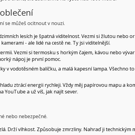
 oblečení
í se můžeš ocitnout v nouzi.
zimních lesích je špatná viditelnost. Vezmi si žlutou nebo 
erami - ale lidé na cestě ne. Ty jsi viditelnější.
rmii. Vezmi si termosku s horkým čajem, kávou nebo vývar. 
horký nápoj je první pomoc.
lky v vodotěsném balíčku, a malá kapesní lampa. Všechno to
chladu ztrácí energii rychleji. Vždy měj papírovou mapu a ko
a YouTube a už víš, jak najít sever.
ečné nebo nebezpečné.
 zlá. Drží vlhkost. Způsobuje zmrzliny. Nahraď ji technickým 