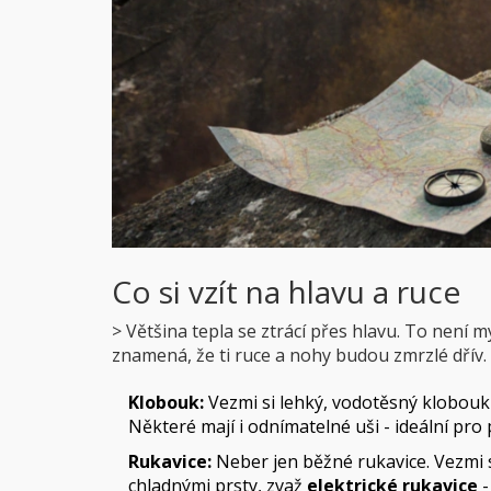
Co si vzít na hlavu a ruce
> Většina tepla se ztrácí přes hlavu. To není m
znamená, že ti ruce a nohy budou zmrzlé dřív.
Klobouk:
Vezmi si lehký, vodotěsný klobouk 
Některé mají i odnímatelné uši - ideální pr
Rukavice:
Neber jen běžné rukavice. Vezmi 
chladnými prsty, zvaž
elektrické rukavice
-