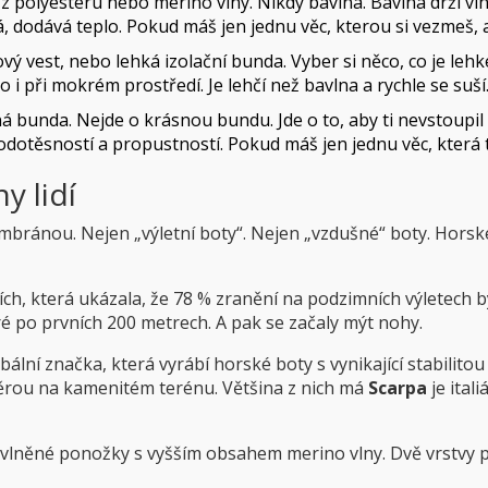
 polyesteru nebo merino vlny. Nikdy bavlna. Bavlna drží vl
rá, dodává teplo. Pokud máš jen jednu věc, kterou si vezmeš, a
ový vest, nebo lehká izolační bunda. Vyber si něco, co je lehk
lo i při mokrém prostředí
.
Je lehčí než bavlna a rychle se suší
 bunda. Nejde o krásnou bundu. Jde o to, aby ti nevstoupil 
dotěsností a propustností
.
Pokud máš jen jednu věc, která ti
y lidí
mbránou. Nejen „výletní boty“. Nejen „vzdušné“ boty. Hors
ích, která ukázala, že 78 % zranění na podzimních výletec
kré po prvních 200 metrech. A pak se začaly mýt nohy.
bální značka, která vyrábí horské boty s vynikající stabilito
ěrou na kamenitém terénu
.
Většina z nich má
Scarpa
je
ital
vlněné ponožky s vyšším obsahem merino vlny
.
Dvě vrstvy 