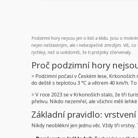
Podzimní hory nejsou jen o listí a klidu. Jsou o mokr
nejen nešťastným, ale i nebezpečně zmrzlým. Víš, co 
rychleji, než si uvědomíš, že ti prstýnky zčervenaly.
Proč podzimní hory nejsou 
> Podzimní počasí v Českém lese, Krkonoších n
do deště s teplotou 3 °C a větrem 40 km/h. To n
> V roce 2023 se v Krkonoších stalo, že tři t
přelivu. Nikdo nezemřel, ale všichni měli lehk
Základní pravidlo: vrstvení 
Nikdy neoblékni jen jednu věc. Vždy tři vrstvy.