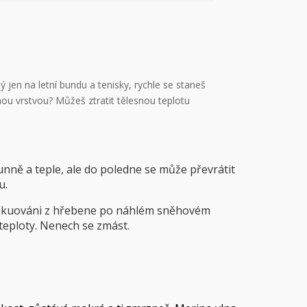
 jen na letní bundu a tenisky, rychle se staneš
nou vrstvou? Můžeš ztratit tělesnou teplotu
nně a teple, ale do poledne se může převrátit
u.
t evakuováni z hřebene po náhlém sněhovém
 teploty. Nenech se zmást.