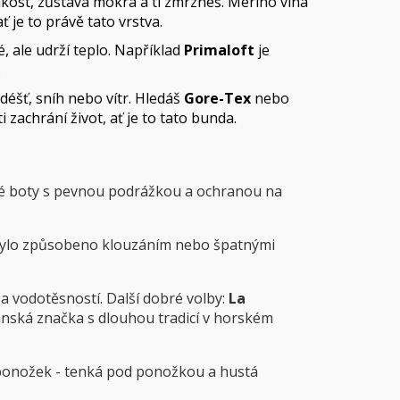
hkost, zůstává mokrá a ti zmrzneš. Merino vlna
ť je to právě tato vrstva.
é, ale udrží teplo. Například
Primaloft
je
.
déšť, sníh nebo vítr. Hledáš
Gore-Tex
nebo
 zachrání život, ať je to tato bunda.
ké boty s pevnou podrážkou a ochranou na
h bylo způsobeno klouzáním nebo špatnými
u a vodotěsností
.
Další dobré volby:
La
iánská značka s dlouhou tradicí v horském
ponožek - tenká pod ponožkou a hustá