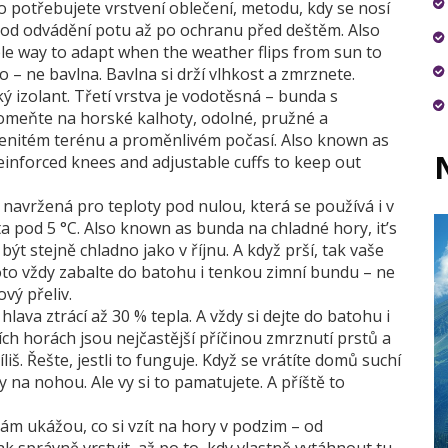
to potřebujete
vrstvení oblečení
,
metodu, kdy se nosí
 – od odvádění potu až po ochranu před deštěm
. Also
iable way to adapt when the weather flips from sun to
o – ne bavlna. Bavlna si drží vlhkost a zmrznete.
ý izolant. Třetí vrstva je vodotěsná – bunda s
pomeňte na
horské kalhoty
,
odolné, pružné a
enitém terénu a proměnlivém počasí
. Also known as
einforced knees and adjustable cuffs to keep out
navržená pro teploty pod nulou, která se používá i v
ta pod 5 °C
. Also known as
bunda na chladné hory
, it’s
ýt stejně chladno jako v říjnu. A když prší, tak vaše
oto vždy zabalte do batohu i tenkou zimní bundu – ne
vý přeliv.
ava ztrácí až 30 % tepla. A vždy si dejte do batohu i
 horách jsou nejčastější příčinou zmrznutí prstů a
liš. Řešte, jestli to funguje. Když se vrátíte domů suchí
vy na nohou. Ale vy si to pamatujete. A příště to
vám ukážou, co si vzít na hory v podzim – od