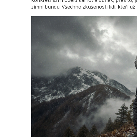
konkrétních modelů kalhot a buněk, přes to, ja
zimní bundu. Všechno zkušenosti lidí, kteří už 