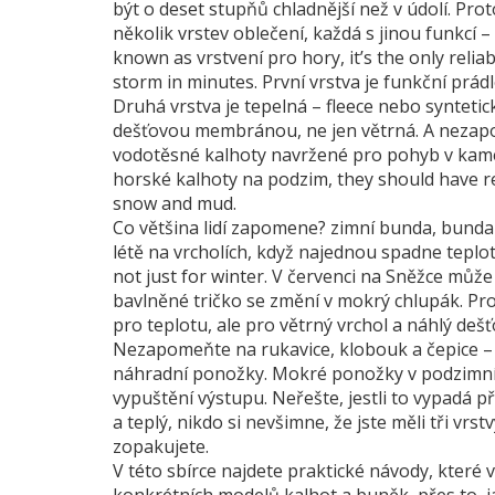
být o deset stupňů chladnější než v údolí. Pro
několik vrstev oblečení, každá s jinou funkcí
known as
vrstvení pro hory
, it’s the only rel
storm in minutes.
První vrstva je funkční prádl
Druhá vrstva je tepelná – fleece nebo syntetick
dešťovou membránou, ne jen větrná. A neza
vodotěsné kalhoty navržené pro pohyb v kam
horské kalhoty na podzim
, they should have r
snow and mud.
Co většina lidí zapomene?
zimní bunda
,
bunda 
létě na vrcholích, když najednou spadne teplo
not just for winter.
V červenci na Sněžce může b
bavlněné tričko se změní v mokrý chlupák. Pr
pro teplotu, ale pro větrný vrchol a náhlý dešťo
Nezapomeňte na rukavice, klobouk a čepice – hl
náhradní ponožky. Mokré ponožky v podzimních
vypuštění výstupu. Neřešte, jestli to vypadá pří
a teplý, nikdo si nevšimne, že jste měli tři vrst
zopakujete.
V této sbírce najdete praktické návody, které 