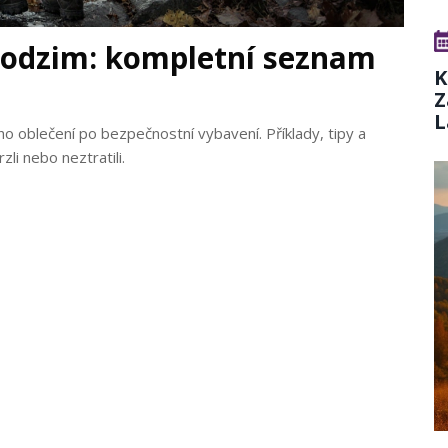
podzim: kompletní seznam
K
Z
L
ho oblečení po bezpečnostní vybavení. Příklady, tipy a
li nebo neztratili.