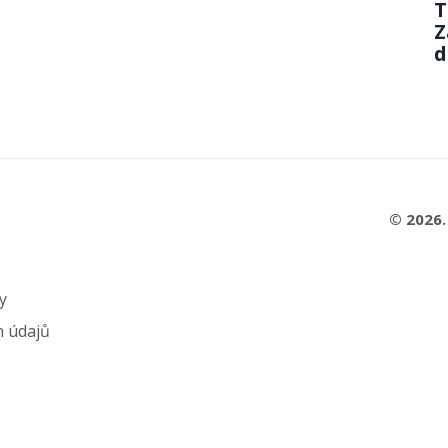
T
Z
d
© 2026.
y
h údajů