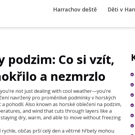
Harrachov deště
Děti v Ha
 podzim: Co si vzít,
okřilo a nezmrzlo
ou’re not just dealing with cool weather—you’re
čení navržený pro proměnlivé podmínky v horských
t a pohodlí
. Also known as
horské oblečení na podzim
,
eratures, and wind that cuts through layers like a
t staying dry, warm, and able to move without freezing
í rychle, občas prší celý den a větrné hřbety mohou