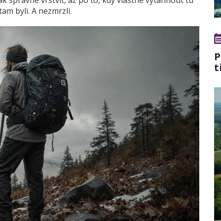
k správně vrstvit, až po to, kdy vlastně vytáhnout tu
tam byli. A nezmrzli.
P
t