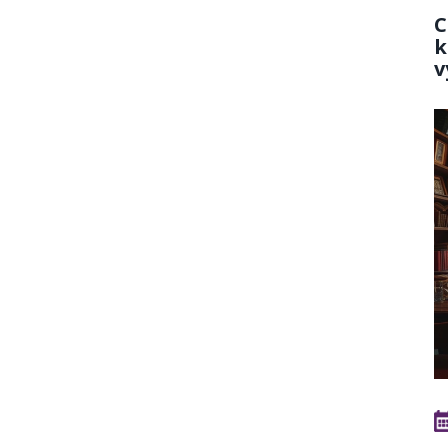
C
k
v