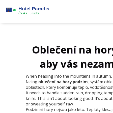
Oblečení na hory
aby vás nezam
When heading into the mountains in autumn, y
facing
oblečení na hory podzim
,
systém oble
oblastech, který kombinuje teplo, vodotěsnos
it needs to handle sudden rain, dropping temp
knife.
This isn’t about looking good. It’s abou
or sweating yourself raw.
Podzimní hory nejsou jako léto. Teploty klesaj