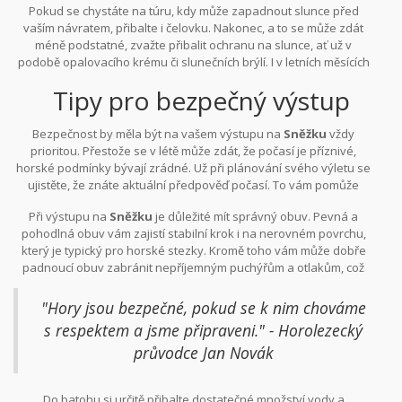
Pokud se chystáte na túru, kdy může zapadnout slunce před
nabitou baterií.
vaším návratem, přibalte i čelovku. Nakonec, a to se může zdát
méně podstatné, zvažte přibalit ochranu na slunce, ať už v
podobě opalovacího krému či slunečních brýlí. I v letních měsících
dokáže slunce v horách způsobit popáleniny.
Tipy pro bezpečný výstup
Bezpečnost by měla být na vašem výstupu na
Sněžku
vždy
prioritou. Přestože se v létě může zdát, že počasí je příznivé,
horské podmínky bývají zrádné. Už při plánování svého výletu se
ujistěte, že znáte aktuální předpověď počasí. To vám pomůže
nejen v přípravě na daný den, ale také vás upozorní na možné
Při výstupu na
Sněžku
je důležité mít správný obuv. Pevná a
nebezpečné situace. Během letních měsíců bývají častější náhlé
pohodlná obuv vám zajistí stabilní krok i na nerovném povrchu,
změny počasí, které mohou překvapit i zkušené turisty.
který je typický pro horské stezky. Kromě toho vám může dobře
padnoucí obuv zabránit nepříjemným puchýřům a otlakům, což
mimo jiné také přispívá k vaší celkové pohodlnosti a bezpečnosti
během túry. Nezapomínejte ani na náhradní ponožky, které v
"Hory jsou bezpečné, pokud se k nim chováme
případě promoknutí mohou být doslova k nezaplacení.
s respektem a jsme připraveni." - Horolezecký
průvodce Jan Novák
Do batohu si určitě přibalte dostatečné množství vody a