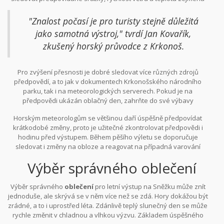
na vrcholu, protože se často může stát, že na úpatí panuje
nečekanou letní bouřku či náhlý pokles teploty.
příjemné teplo, zatímco nahoře fouká silný vítr a teplota klesá pod
"Znalost počasí je pro turisty stejně důležitá
10 stupňů Celsia. Dobře zaměřené meteorologické výstrahy
jako samotná výstroj," tvrdí Jan Kovařík,
mohou být doslova životně důležité, když se na horách očekává
zkušený horský průvodce z Krkonoš.
bouřková činnost.
Pro zvýšení přesnosti je dobré sledovat více různých zdrojů
předpovědí, a to jak v dokumentech Krkonošského národního
parku, tak i na meteorologických serverech. Pokud je na
předpovědi ukázán oblačný den, zahrňte do své výbavy
například lehkou nepromokavou bundu. V případě blížící se
Horským meteorologům se většinou daří úspěšně předpovídat
bouřky je vždy nezbytné zvažovat odklad či úplné zrušení
krátkodobé změny, proto je užitečné zkontrolovat předpovědi i
výstupu, protože bouřky nad horami přinášejí rizika blesků a
hodinu před výstupem. Během pěšího výletu se doporučuje
náhlých záplav s pár minutovým upozorněním.
sledovat i změny na obloze a reagovat na případná varování
ohledně počasí v reálném čase, čímž se minimalizuje riziko
Výběr správného oblečení
nebezpečných situací. Vždy je lepší se otočit a plán změnit, než se
ocitnout v nečekané situaci, která vás může ohrozit, když to
minimálně očekáváte.
Výběr správného
oblečení
pro letní výstup na Sněžku může znít
jednoduše, ale skrývá se v něm více než se zdá. Hory dokážou být
zrádné, a to i uprostřed léta. Zdánlivě teplý slunečný den se může
rychle změnit v chladnou a vlhkou výzvu. Základem úspěšného