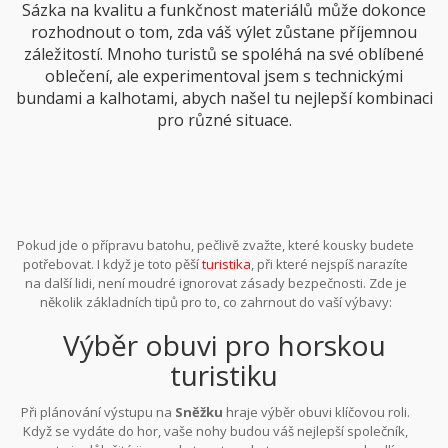
Sázka na kvalitu a funkčnost materiálů může dokonce
rozhodnout o tom, zda váš výlet zůstane příjemnou
záležitostí. Mnoho turistů se spoléhá na své oblíbené
oblečení, ale experimentoval jsem s technickými
bundami a kalhotami, abych našel tu nejlepší kombinaci
pro různé situace.
Pokud jde o přípravu batohu, pečlivě zvažte, které kousky budete
potřebovat. I když je toto pěší
turistika
, při které nejspíš narazíte
na další lidi, není moudré ignorovat zásady bezpečnosti. Zde je
několik základních tipů pro to, co zahrnout do vaší výbavy:
oblečení pro případ nouze, například lehká péřová vesta, a také
Výběr obuvi pro horskou
pláštěnku nebo pončo pro případ špatného počasí. Dobrou
myšlenkou je také mít suché náhradní podkolenky nebo ponožky.
turistiku
I v roce 2024 zůstává příroda nevyzpytatelná a ani digitální
asistenti vám nemohou vždy zaručit dobré počasí. Tento přístup
Při plánování výstupu na
Sněžku
hraje výběr obuvi klíčovou roli.
dovoluje nejen komfort, ale i jistotu a bezpečnost na vaší cestě na
Když se vydáte do hor, vaše nohy budou váš nejlepší společník,
vrchol.