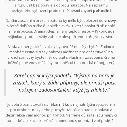
si túru užít bez obav a s dobrou náladou. Na seznamu
nezbytného vybavení proto určitě nesmí chybět
pohodlná
turistická boty
, které podrží vaši nohu na nerovném terénu. Na
Dalším zásadním prvkem batohu by mělo být oblečení do
vrstvy
,
Sněžku sice vede několik cest, ale svým povrchem nenabízejí
včetně dalšího trička či lehkého svršku, které poslouží při náhlé
úplně jednoduchou procházku, a proto je kvalitní obuv, která je
změně počasí. Dramatičtější změny teplot nejsou v Krkonoších
voděodolná a pevná, naprostou nezbytností.
výjimkou, proto si vždy zabalte alespoň jednu hřejivou vrstvu.
Hodit se bude i pláštěnka nebo nepromokavá bunda pro případ
Voda a energetické svačiny by rovněž neměly chybět. Zatímco
nenadálého deště.
mnohé turistické trasy nabízejí možnosti pro občerstvení, na
vrchol samotný byste měli dorazit s vlastními zásobami. Kromě
běžné pitné vody může být prospěšná i izotonická nápoj, který
vám dodá elektrolity ztracené potem během výstupu. Co se týče
jídla, zvolte ovoce, oříšky nebo energetické tyčinky.
Karel Čapek kdysi podotkl: "Výstup na horu je
zážitek, který si žádá přípravy, ale přináší pocit
pokoje a zadostiučinění, když jej zdoláte."
Je dobré pamatovat i na
lékarničku
s nejnutnějším vybavením
pro drobné úrazy nebo puchýře. Menší obinadlo, náplasti a
dezinfekce vám mohou přijít vhod. Neméně důležité jsou mapy či
turistické aplikace, které vám pomohou s orientací v případě, že
značení na trase selže. Nikdy nezapomeňte na mobilní telefon s