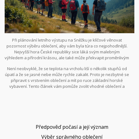
Při plánování letního výstupu na Sněžku je klíčové věnovat
pozornost výběru oblečení, aby vám byla túra co nejpohodlnější.
Nejvyšší hora České republiky sice láká svým malebným
výhledem a přírodní krásou, ale také může překvapit proměnlivým
horským počasím.
Není neobvyklé, že se teplota na vrcholu liší o několik stupňů od
úpatí a že se jasné nebe může rychle zakalit. Proto je nezbytné se
připravit s vrstvením oblečení a mít po ruce základní horské
vybavení. Tento článek vám pomůže zvolit vhodné oblečení a
připravit se na nezapomenutelnou túru na Sněžku.
Předpověď počasí a její význam
Výběr správného oblečení