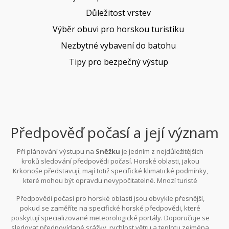
Důležitost vrstev
Výběr obuvi pro horskou turistiku
Nezbytné vybavení do batohu
Tipy pro bezpečný výstup
Předpověď počasí a její význam
Při plánování výstupu na
Sněžku
je jedním z nejdůležitějších
kroků sledování předpovědi počasí. Horské oblasti, jakou
Krkonoše představují, mají totiž specifické klimatické podmínky,
které mohou být opravdu nevypočitatelné. Mnozí turisté
podceňují rychlou proměnlivost počasí, která se na cestě na
Předpovědi počasí pro horské oblasti jsou obvykle přesnější,
vrchol může stát. Převládající klimatické podmínky hrají při
pokud se zaměříte na specifické horské předpovědi, které
úspěšném zdolávání hory klíčovou roli, neboť mohou ovlivnit
poskytují specializované meteorologické portály. Doporučuje se
nejen pohodlí, ale především bezpečnost turistů. Na Sněžce se
sledovat předpovídané srážky, rychlost větru a teplotu zejména
může náhle změnit počasí z poklidného letního dne na