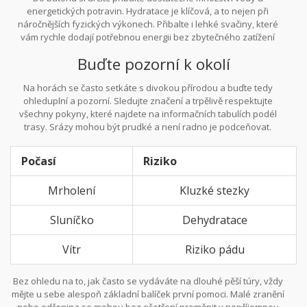
energetických potravin. Hydratace je klíčová, a to nejen při
náročnějších fyzických výkonech. Přibalte i lehké svačiny, které
vám rychle dodají potřebnou energii bez zbytečného zatížení
žaludku. Dejte si pozor, ať nezmeškáte příležitost k doplnění
Buďte pozorní k okolí
tekutin, i když se to občas kvůli chladnějšímu horskému počasí
nemusí zdát jako priorita. Přesto, i v létě, je dehydratace častým
Na horách se často setkáte s divokou přírodou a buďte tedy
nebezpečím.
ohleduplní a pozorní. Sledujte značení a trpělivě respektujte
všechny pokyny, které najdete na informačních tabulích podél
trasy. Srázy mohou být prudké a není radno je podceňovat.
Dodržováním trasy mimo jiné také předejdete zbytečnému riziku
ztracení se v hustých lesích nebo na nebezpečných kamenných
Počasí
Riziko
schodištích.
Mrholení
Kluzké stezky
Sluníčko
Dehydratace
Vítr
Riziko pádu
Bez ohledu na to, jak často se vydáváte na dlouhé pěší túry, vždy
mějte u sebe alespoň základní balíček první pomoci. Malé zranění
nebo odřenina se mohou bez ošetření proměnit v nepříjemnou