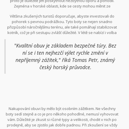
proto je důležité jim poskytnout nezbytnou oporu a pohodlí.
Zejména v horské oblasti, kde se cesty mohou měnit ze
zpevněných na skalnaté v sekundách. Tato variabilita vyžaduje
Většina zkušených turistů doporučuje, abyste investovali do
obuv, která může poskytnout trakci na různých površích, od
pohorek s pevnou podrážkou. Tyto boty se nejen snadno
suchých kamenitých stezek po podmáčené horské svahy.
přizpůsobí náročnějšímu terénu, ale také pomáhají stabilizovat
kotník, což je při sestupu zvlášť důležité. V létě se nabízí i volba
lehčích trekových bot, které jsou prodyšné a poskytují dostatek
ventilace, aby nohy zůstaly suché a pohodlné.
"Kvalitní obuv je základem bezpečné túry. Bez
ní se i ten nejhezčí výlet rychle změní v
nepříjemný zážitek," říká Tomas Petr, známý
český horský průvodce.
Nakupování obuvi by mělo být osobním zážitkem. Ne všechny
boty sedí stejně a co je pro někoho pohodlné, nemusí vyhovovat
vám. Důležité je zkusit si různé typy a velikosti, chodit v nich po
prodejně, aby se zjistilo jak dobře padnou. Při zkoušení se vždy