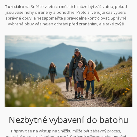
ujistěte, že máte na sobě ponožky, které plánujete nosit během
Turistika
na Sněžce v letních měsících může být zážívatou, pokud
túr. A co údržba? Po každé túře nezapomeňte boty očistit a ošetřit
jsou vaše nohy chráněny a pohodlné. Proto si věnujte čas výběru
je kvalitním prostředkem na impregnaci, aby byla zajištěna jejich
správné obuvi a nezapomeňte ji pravidelně kontrolovat. Správně
dlouhá životnost.
vybraná obuv vás nejen ochrání před zraněními, ale také zvýší
vaši jistotu na náročných stezkách.
Nezbytné vybavení do batohu
Připravit se na výstup na Sněžku může být zábavný proces,
pokud víte, co si vzít sebou a proč. Správná příprava vám umožní