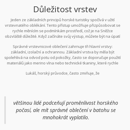
Důležitost vrstev
Jeden ze základních principů horské turistiky spočívá v užití
vrstevnatého oblékání. Tento přístup umožňuje přizpůsobovat se
rychle měnícím se podmínkám prostředí, což je na Sněžce
obzvláště důležité. Když začínáte svůj výstup, můžete být na úpatí
přivítáni slunečním svitem a teplotami vhodnými na tričko. Cestou
Správné vrstevnicové oblečení zahrnuje tři hlavní vrstvy:
k vrcholu se však počasí může změnit rychle a dramaticky,
základní, izolační a ochrannou. Základní vrstva by měla být
přechodem do větrného a chladnějšího klimatu. Vrstvení vám
spolehlivá na odvod potu od pokožky, často se doporučuje použití
umožní snadno přidat nebo odebrat oblečení dle potřeby, což je
materiálů jako merino vlna nebo technické tkaniny, které rychle
nesmírně výhodné pro udržení pohodlí.
schnou a zabraňují chlazení těla. Izolační vrstva, jako je flísová
Lukáš, horský průvodce, často zmiňuje, že
mikina, pomáhá uchovat tělesné teplo, zatímco vnější ochranná
vrstva poskytuje obranu proti větru a dešti.
většinou lidé podceňují proměnlivost horského
počasí, ale mít správné oblečení v batohu se
mnohokrát vyplatilo.