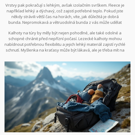
vybavení pro turisty je především vrstvení, což umožňuje
Vrstvy pak pokračují s lehkým, avšak izolačním svrškem. Fleece je
přizpůsobit se teplotním změnám, a to bez nutnosti nést
například lehký a dýchavý, což zajistí potřebné teplo. Pokud jste
přehnaně těžký batoh. Zapomeňte na bavlněné tričko; tato látka
někdy strávili větší čas na horách, víte, jak důležitá je dobrá
příliš dlouho schne a může vést k nepříjemnému pocitu chladu.
bunda. Nepromokavá a větruodolná bunda z vás může udělat
Namísto toho se doporučuje funkční prádlo, které efektivně
nejlépe vybaveného turistu na úpatí Sněžky. Když si vybíráte
odvádí pot od těla.
Kalhoty na túry by měly být nejen pohodlné, ale také odolné a
bundu, věnujte pozornost prodyšnosti, abyste zabránili přehřátí.
schopné chránit před nepřízní počasí. Lezecké kalhoty mohou
„Správné oblečení na túru může rozhodnout nejen o vašem
nabídnout potřebnou flexibilitu a jejich lehký materiál zajistí rychlé
komfortu, ale i bezpečnosti,“ říká horský průvodce Jiří Novotný.
schnutí. Myšlenka na kraťasy může být lákavá, ale je třeba mít na
paměti, že na vrchu může foukat ledový vítr nebo může přijít náhlý
déšť. Důležité jsou také správné ponožky. Investujte do těch, které
odvádějí pot a zabraňují vzniku puchýřů - vaše nohy se vám za to
odvděčí.