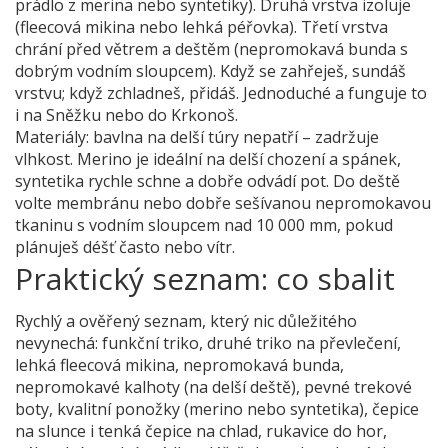
prádlo z merina nebo syntetiky). Druhá vrstva izoluje
(fleecová mikina nebo lehká péřovka). Třetí vrstva
chrání před větrem a deštěm (nepromokavá bunda s
dobrým vodním sloupcem). Když se zahřeješ, sundáš
vrstvu; když zchladneš, přidáš. Jednoduché a funguje to
i na Sněžku nebo do Krkonoš.
Materiály: bavlna na delší túry nepatří – zadržuje
vlhkost. Merino je ideální na delší chození a spánek,
syntetika rychle schne a dobře odvádí pot. Do deště
volte membránu nebo dobře sešívanou nepromokavou
tkaninu s vodním sloupcem nad 10 000 mm, pokud
plánuješ déšť často nebo vítr.
Praktický seznam: co sbalit
Rychlý a ověřený seznam, který nic důležitého
nevynechá: funkční triko, druhé triko na převlečení,
lehká fleecová mikina, nepromokavá bunda,
nepromokavé kalhoty (na delší deště), pevné trekové
boty, kvalitní ponožky (merino nebo syntetika), čepice
na slunce i tenká čepice na chlad, rukavice do hor,