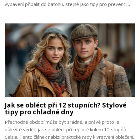
vybavení přibalit do batohu, stejně jako tipy pro prevenci
náhlých změn počasí. Tento článek vám poskytne užitečné
rady pro váš nezapomenutelný letní výstup na nejvyšší horu
České republiky.
Jak se obléct při 12 stupních? Stylové
tipy pro chladné dny
Přechodné období může být zrádné, a právě proto je
důležité vědět, jak se obléct při teplotě kolem 12 stupňů
Celsia. Tento článek nabízí praktické rady k vrstvení oblečení,