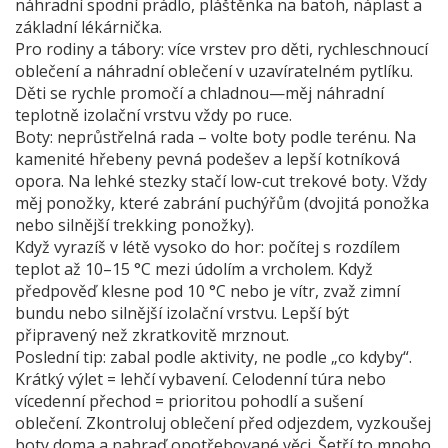
náhradní spodní prádlo, pláštěnka na batoh, náplast a
základní lékárnička.
Pro rodiny a tábory: více vrstev pro děti, rychleschnoucí
oblečení a náhradní oblečení v uzavíratelném pytlíku.
Děti se rychle promočí a chladnou—měj náhradní
teplotně izolační vrstvu vždy po ruce.
Boty: neprůstřelná rada – volte boty podle terénu. Na
kamenité hřebeny pevná podešev a lepší kotníková
opora. Na lehké stezky stačí low-cut trekové boty. Vždy
měj ponožky, které zabrání puchýřům (dvojitá ponožka
nebo silnější trekking ponožky).
Když vyrazíš v létě vysoko do hor: počítej s rozdílem
teplot až 10–15 °C mezi údolím a vrcholem. Když
předpověď klesne pod 10 °C nebo je vítr, zvaž zimní
bundu nebo silnější izolační vrstvu. Lepší být
připravený než zkratkovitě mrznout.
Poslední tip: zabal podle aktivity, ne podle „co kdyby“.
Krátký výlet = lehčí vybavení. Celodenní túra nebo
vícedenní přechod = prioritou pohodlí a sušení
oblečení. Zkontroluj oblečení před odjezdem, vyzkoušej
boty doma a nahraď opotřebované věci. Šetří to mnoho