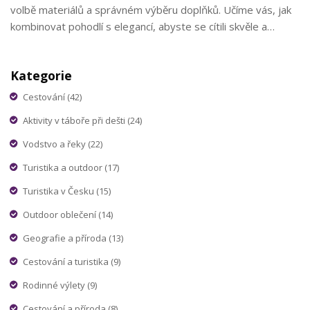
volbě materiálů a správném výběru doplňků. Učíme vás, jak
kombinovat pohodlí s elegancí, abyste se cítili skvěle a
zároveň vypadali stylově. S našimi tipy bude oblékání pro
chladnější jarní nebo podzimní dny hračka.
Kategorie
Cestování
(42)
Aktivity v táboře při dešti
(24)
Vodstvo a řeky
(22)
Turistika a outdoor
(17)
Turistika v Česku
(15)
Outdoor oblečení
(14)
Geografie a příroda
(13)
Cestování a turistika
(9)
Rodinné výlety
(9)
Cestování a příroda
(8)