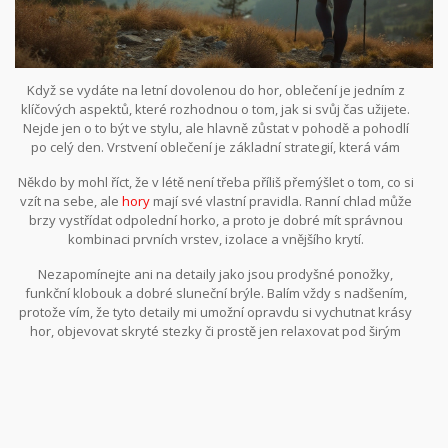
Když se vydáte na letní dovolenou do hor, oblečení je jedním z
klíčových aspektů, které rozhodnou o tom, jak si svůj čas užijete.
Nejde jen o to být ve stylu, ale hlavně zůstat v pohodě a pohodlí
po celý den. Vrstvení oblečení je základní strategií, která vám
pomůže přizpůsobit se proměnlivým horským podmínkám.
Někdo by mohl říct, že v létě není třeba příliš přemýšlet o tom, co si
vzít na sebe, ale
hory
mají své vlastní pravidla. Ranní chlad může
brzy vystřídat odpolední horko, a proto je dobré mít správnou
kombinaci prvních vrstev, izolace a vnějšího krytí.
Nezapomínejte ani na detaily jako jsou prodyšné ponožky,
funkční klobouk a dobré sluneční brýle. Balím vždy s nadšením,
protože vím, že tyto detaily mi umožní opravdu si vychutnat krásy
hor, objevovat skryté stezky či prostě jen relaxovat pod širým
nebem.