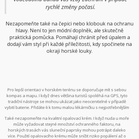
rychlé změny počasí.
Nezapomeňte také na čepici nebo klobouk na ochranu
hlavy. Není to jen módní doplněk, ale skutečně
praktická pomůcka. Pomáhají chránit před úpalem a
dodají vám styl při každé příležitosti, kdy spočinete na
okraji horské louky.
Pro lepší orientaci v horském terénu se doporučuje mít s sebou
kompas a mapu. I když dnes většina turistů spoléhá na GPS, tyto
tradiční nástroje se mohou ukázat jako neocenitelné v případě
vybití baterie. Přidáte-li k tomu malou lékárničku s nejpotřebnějším
vybavením, pak si můžete být jistí, že jste připraveni na jakoukoli
Také nezapomeňte na kvalitní opalovací krém. I když nuda u moře
situaci. Berte balení jako příležitost nejen zajistit si pohodlí, ale
může vyžadovat stejné množství ochranného faktoru, na
také bezpečnost během svého dobrodružství.
horských trasách vás sluneční paprsky mohou potrápit daleko
více. Použití opalovacího krému může snížit riziko popálení až o