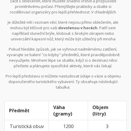
začít s oblečením, které můžete snadno vrstvit a přizpůsobit
na hory
. To zahrnuje základní vrstvení – lehké tričko, mikinu či
proměnlivému počasí. Přemýšlejte prakticky a sbalte si
fleece, větruvzdornou a voděodolnou bundu a kalhoty.
rozdělovací organizéry pro lepší přehlednost. V chladnějších
ránech budete chtít najít své teplé ponožky a mikiny na dosah.
Je důležité mít i seznam věcí, které nejsou přímo oblečením, ale
Doma si před cestou projděte věci, které si s sebou chcete vzít, a
mohou být klíčové pro vaši
dovolenou v horách
. Patří sem
snažte se omezit objem na minimum. "Balení je víc o vynechávání
například sluneční brýle, klobouk s širokým okrajem nebo
než o přidávání," říká slavný cestovatel a blogger Petr Havelka.
univerzální kapesní nůž, který může být užitečný při mnoha
situacích. Přemýšlejte i o malých věcech, jako je opalovací krém s
Pokud hledáte způsob, jak se vyhnout nadměrnému zatížení,
vysokým faktorem a malá lékárnička pro případ drobných úrazů.
vyvarujte se balení "co kdyby" předmětů, které pravděpodobně
Na základě zkušeností je užitečné mít i nepromokavý obal na
nevyužijete. Mnohem lépe se sbalíte, když si o destinaci něco
batoh pro případ, že vás přepadne nečekaná dešťová přeháňka.
přečtete a plánujete specifické aktivity, které vás čekají.
Rozhodně nezapomeňte na dobré turistické boty, neboť i na
Pro lepší představu si můžete nastudovat údaje o váze a objemu
jednodenní výlety po horách je zapotřebí kvalitní obuv, která
doporučeného turistického vybavení. Ty obsahuje následující
poskytne oporu a pohodlí vašim nohám. Poslední rada – vše
tabulka:
důležité mějte vždy po ruce v příručním batohu.
Váha
Objem
Předmět
(gramy)
(litry)
Turistická obuv
1200
3