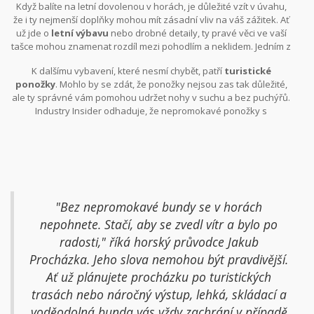
Když balíte na letní dovolenou v horách, je důležité vzít v úvahu,
že i ty nejmenší doplňky mohou mít zásadní vliv na váš zážitek. Ať
už jde o
letní výbavu
nebo drobné detaily, ty pravé věci ve vaší
tašce mohou znamenat rozdíl mezi pohodlím a neklidem. Jedním z
nejzásadnějších kousků výbavy jsou kvalitní sluneční brýle.
K dalšímu vybavení, které nesmí chybět, patří
turistické
Slunce v horách je nemilosrdné a bez dostatečné ochrany si
ponožky
. Mohlo by se zdát, že ponožky nejsou zas tak důležité,
můžete snadno přivodit problémy se zrakem.
ale ty správné vám pomohou udržet nohy v suchu a bez puchýřů.
Industry Insider odhaduje, že nepromokavé ponožky s
ventilačními zónami mohou snížit riziko puchýřů až o 40%. Takové
ponožky se hodí k jakémukoli oblečení, které si na hory vezmete.
"Bez nepromokavé bundy se v horách
nepohnete. Stačí, aby se zvedl vítr a bylo po
radosti," říká horský průvodce Jakub
Procházka. Jeho slova nemohou být pravdivější.
Ať už plánujete procházku po turistických
trasách nebo náročný výstup, lehká, skládací a
voděodolná bunda vás vždy zachrání v případě