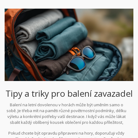
50%, což vám umožní věnovat více času objevování krás přírody. V
těchto nedotčených končinách je nezbytné myslet na každou
maličkost, která přispěje k vaší pohodlné a bezpečné cestě, a to je
nejdůležitější tip ze všech.
Tipy a triky pro balení zavazadel
Balení na letní dovolenou v horách může být uměním samo o
sobě. Je třeba mít na paměti různé povětrnostní podmínky, délku
výletu a konkrétní potřeby vaší destinace. I když vás může lákat
sbalit každý oblíbený kousek oblečení pro každou příležitost,
efektivní balení vám může ušetřit spoustu času, váhy a nervů.
Pokud chcete být opravdu připraveni na hory, doporučuji vždy
Začněte seznamem základních položek, které zahrnují
oblčení