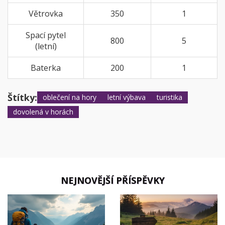
Větrovka
350
1
Spací pytel
800
5
(letní)
Baterka
200
1
Štítky:
oblečení na hory
letní výbava
turistika
dovolená v horách
NEJNOVĚJŠÍ PŘÍSPĚVKY