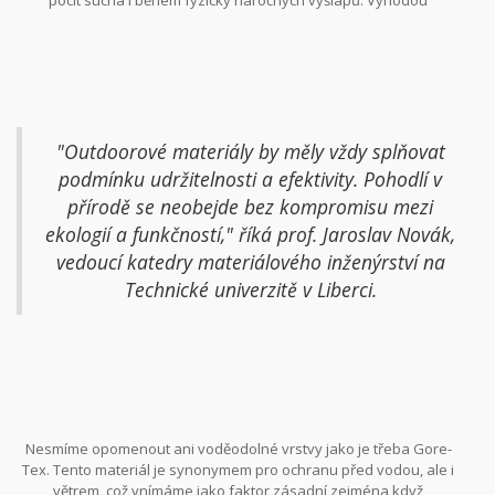
mnozí turisté nemohou stěžovat, jelikož se jejich pohodlí a
polyesteru je nejenom jeho prodyšnost, ale i rychlé schnutí, které
funkčnost několikanásobně vrací.
se hodí, kdyby vás přepadnul nečekaný déšť nebo kdyby jste se
potřebovali osvěžit v horské bystřině. Přitom, přesto že je
polyester umělý materiál, současné technologie umožnily vytvořit
vlákniny, které mají minimální ekologický dopad, což je pro mnohé
z nás, ekosvědomitých dobrodruhů, nesmírně důležité.
"Outdoorové materiály by měly vždy splňovat
podmínku udržitelnosti a efektivity. Pohodlí v
přírodě se neobejde bez kompromisu mezi
ekologií a funkčností," říká prof. Jaroslav Novák,
vedoucí katedry materiálového inženýrství na
Technické univerzitě v Liberci.
Nesmíme opomenout ani voděodolné vrstvy jako je třeba Gore-
Tex. Tento materiál je synonymem pro ochranu před vodou, ale i
větrem, což vnímáme jako faktor zásadní zejména když