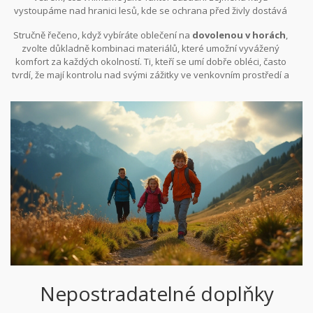
vystoupáme nad hranici lesů, kde se ochrana před živly dostává
na první místo. Gore-Tex kombinuje ochranné vlastnosti s
Stručně řečeno, když vybíráte oblečení na
dovolenou v horách
,
prodyšností díky svým mikroskopickým pórům, které brání
zvolte důkladně kombinaci materiálů, které umožní vyvážený
vniknutí vody, ale umožňují přirozenou ventilaci, nezbytnou při
komfort za každých okolností. Ti, kteří se umí dobře obléci, často
změnách výkonu a teploty.
tvrdí, že mají kontrolu nad svými zážitky ve venkovním prostředí a
mohou se soustředit pouze na krásy, které je obklopují. Takže
příště, až uslyšíte od někoho, jak úžasné materiály jsou, dejte si
chviličku na přemýšlení a zvažte, zda by nebylo dobrým nápadem
pořídit si něco nového pro vaši příští
dovolenou v horách
.
Nepostradatelné doplňky