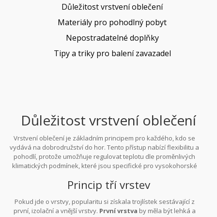
Důležitost vrstvení oblečení
Materiály pro pohodlný pobyt
Nepostradatelné doplňky
Tipy a triky pro balení zavazadel
Důležitost vrstvení oblečení
Vrstvení oblečení je základním principem pro každého, kdo se
vydává na dobrodružství do hor. Tento přístup nabízí flexibilitu a
pohodlí, protože umožňuje regulovat teplotu dle proměnlivých
klimatických podmínek, které jsou specifické pro vysokohorské
oblasti. Ráno může foukat chladný vítr, zatímco odpolední slunce
Princip tří vrstev
vás přiměje hledat stín pod nejbližším stromem. To je důvod, proč
je tak důležité mít na sobě několik tenkých vrstev, které lze
Pokud jde o vrstvy, popularitu si získala trojlístek sestávající z
snadno přidat nebo odebrat podle potřeby. Nic nepřekoná pocit,
první, izolační a vnější vrstvy.
První vrstva
by měla být lehká a
když si můžete z oblečení sundat jednu vrstvu a stále se cítit