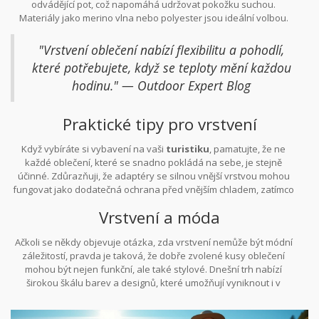
odvádějící pot, což napomáhá udržovat pokožku suchou.
pohodlně bez ohledu na podmínky.
Materiály jako merino vlna nebo polyester jsou ideální volbou.
Izolační vrstva
pak zadržuje tělesné teplo, a to i ve větrném
počasí. Fleece je oblíbený pro svou lehkost a schopnost udržet
"Vrstvení oblečení nabízí flexibilitu a pohodlí,
teplo. Nakonec,
vnější vrstva
chrání proti větru a dešti. Lehká
které potřebujete, když se teploty mění každou
nepromokavá bunda je must-have v každém batohu na
hodinu." — Outdoor Expert Blog
dovolenou v horách
.
Praktické tipy pro vrstvení
Když vybíráte si vybavení na vaši
turistiku
, pamatujte, že ne
každé oblečení, které se snadno pokládá na sebe, je stejně
účinné. Zdůrazňuji, že adaptéry se silnou vnější vrstvou mohou
fungovat jako dodatečná ochrana před vnějším chladem, zatímco
lehké materiály jako hedvábí mohou poskytnout izolační vrstvu s
Vrstvení a móda
minimálním množstvím hmoty. Uvědomte si, že balení oblečení by
mělo zahrnovat dostatek prostoru pro přizpůsobení se různým
Ačkoli se někdy objevuje otázka, zda vrstvení nemůže být módní
okolnostem. Připravte se tak, že budete mít v batohu vždy volnou
záležitostí, pravda je taková, že dobře zvolené kusy oblečení
vrstvu na vršení či sundání podle aktuální teploty a počasí.
mohou být nejen funkční, ale také stylové. Dnešní trh nabízí
širokou škálu barev a designů, které umožňují vyniknout i v
prostředí přírody. Vynikající příkladem může být hravé
kombinování barev u izolačních fleeců či neotřelé střihy