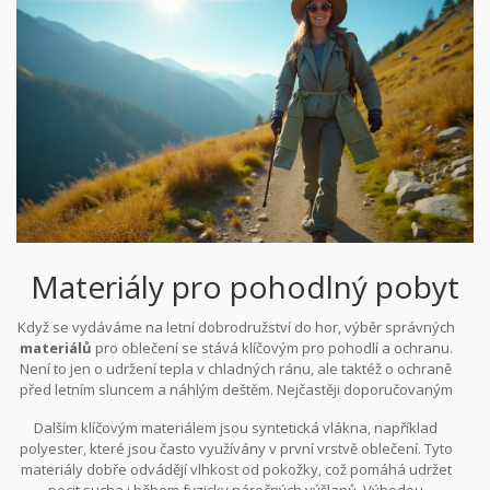
nepromokavých bund, které dávají pocit, že
letní výbava
nemusí
být nudná a jednotvárná. Vrstvení je tedy nejen otázkou
funkčnosti, ale také příležitostí ukázat svou osobnost a styl v
horském prostředí.
Materiály pro pohodlný pobyt
Když se vydáváme na letní dobrodružství do hor, výběr správných
materiálů
pro oblečení se stává klíčovým pro pohodlí a ochranu.
Není to jen o udržení tepla v chladných ránu, ale taktéž o ochraně
před letním sluncem a náhlým deštěm. Nejčastěji doporučovaným
materiálem je merino vlna, známá svou schopností regulovat
Dalším klíčovým materiálem jsou syntetická vlákna, například
teplotu těla jak v teple, tak v chladu. Navíc vyniká vlastnostmi jako
polyester, které jsou často využívány v první vrstvě oblečení. Tyto
je přirozená antibakteriální ochrana, což znamená méně potu a
materiály dobře odvádějí vlhkost od pokožky, což pomáhá udržet
zápachu. Z dlouhodobého hlediska jde o investici, na kterou si
pocit sucha i během fyzicky náročných výšlapů. Výhodou