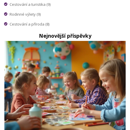
Cestování a turistika
(9)
Rodinné výlety
(9)
Cestování a příroda
(8)
Nejnovější příspěvky