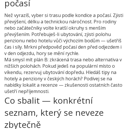
počasí
Než vyrazíš, vyber si trasu podle kondice a počasí. Zjisti
převýšení, délku a technickou náročnost. Pro rodiny
nebo začátečníky volte kratší okruhy s menším
převýšením. Potřebuješ-li ubytování, zjisti polohu
penzionu nebo hotelu vůči výchozím bodům — ušetříš
čas i síly. Mrkni předpověď počasí den před odjezdem i
v den odjezdu, hory se mění rychle.
Má smysl mít plán B: zkrácená trasa nebo alternativa v
nižších polohách. Pokud jedeš na populární místo o
víkendu, rezervuj ubytování dopředu. Hledáš tipy na
hotely a penziony v českých horách? Podívej se na
nabídky lokalit a recenze — zkušenosti ostatních často
ušetří nepříjemnosti.
Co sbalit — konkrétní
seznam, který se neveze
zbytečně