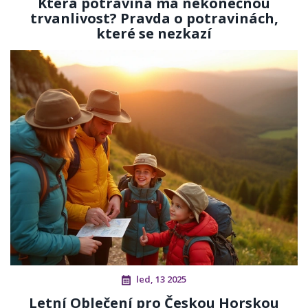
Která potravina má nekonečnou
trvanlivost? Pravda o potravinách,
které se nezkazí
led, 13 2025
Letní Oblečení pro Českou Horskou