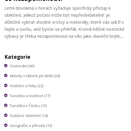
Letní dovolená v horách vyžaduje specifický přístup k
oblečení, jelikož počasí může být nepředvídatelné. Je
důležité vybrat vhodné vrstvy a materiály, které vás udrží v
teple a suchu, aniž byste se přehřáli. Kromě běžné turistické
výbavy je třeba nezapomenout na věci jako sluneční brýle,
klobouk či lehkou nepromokavou bundu. Pamatujte, že ranní
stoupání může být chladné, zatímco odpolední túra bude
Kategorie
žhavá se sluncem nad hlavou.
Cestování
(42)
Aktivity v táboře při dešti
(24)
Vodstvo a řeky
(22)
Turistika a outdoor
(17)
Turistika v Česku
(15)
Outdoor oblečení
(14)
Geografie a příroda
(13)