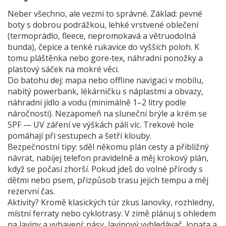
Neber všechno, ale vezmi to správné. Základ: pevné
boty s dobrou podrážkou, lehké vrstvené oblečení
(termoprádlo, fleece, nepromokavá a větruodolná
bunda), čepice a tenké rukavice do vyšších poloh. K
tomu pláštěnka nebo gore‑tex, náhradní ponožky a
plastový sáček na mokré věci.
Do batohu dej: mapa nebo offline navigaci v mobilu,
nabitý powerbank, lékárničku s náplastmi a obvazy,
náhradní jídlo a vodu (minimálně 1–2 litry podle
náročnosti). Nezapomeň na sluneční brýle a krém se
SPF — UV záření ve výškách pálí víc. Trekové hole
pomáhají při sestupech a šetří klouby.
Bezpečnostní tipy: sděl někomu plán cesty a přibližný
návrat, nabíjej telefon pravidelně a měj krokový plán,
když se počasí zhorší. Pokud jdeš do volné přírody s
dětmi nebo psem, přizpůsob trasu jejich tempu a měj
rezervní čas.
Aktivity? Kromě klasických túr zkus lanovky, rozhledny,
místní ferraty nebo cyklotrasy. V zimě plánuj s ohledem
na laviny a vybavení: pásy, lavinový vyhledávač, lopata a