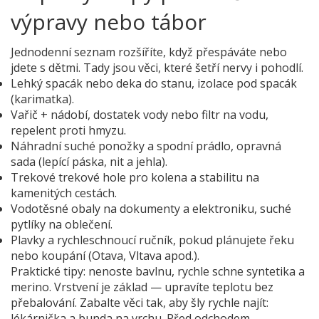
výpravy nebo tábor
Jednodenní seznam rozšíříte, když přespáváte nebo
jdete s dětmi. Tady jsou věci, které šetří nervy i pohodlí.
Lehký spacák nebo deka do stanu, izolace pod spacák
(karimatka).
Vařič + nádobí, dostatek vody nebo filtr na vodu,
repelent proti hmyzu.
Náhradní suché ponožky a spodní prádlo, opravná
sada (lepící páska, nit a jehla).
Trekové trekové hole pro kolena a stabilitu na
kamenitých cestách.
Vodotěsné obaly na dokumenty a elektroniku, suché
pytlíky na oblečení.
Plavky a rychleschnoucí ručník, pokud plánujete řeku
nebo koupání (Otava, Vltava apod.).
Praktické tipy: nenoste bavlnu, rychle schne syntetika a
merino. Vrstvení je základ — upravíte teplotu bez
přebalování. Zabalte věci tak, aby šly rychle najít:
lékárnička a bunda na vrchu. Před odchodem