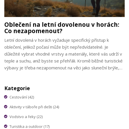
Oblečení na letní dovolenou v horách:
Co nezapomenout?
Letní dovolená v horách vyžaduje specifický přístup k
oblečení, jelikož počasí může být nepředvídatelné. Je
důležité vybrat vhodné vrstvy a materiály, které vás udrží v
teple a suchu, aniž byste se přehřáli. Kromě běžné turistické
výbavy je třeba nezapomenout na věci jako sluneční brýle,
klobouk či lehkou nepromokavou bundu. Pamatujte, že ranní
stoupání může být chladné, zatímco odpolední túra bude
Kategorie
žhavá se sluncem nad hlavou.
Cestování
(42)
Aktivity v táboře při dešti
(24)
Vodstvo a řeky
(22)
Turistika a outdoor
(17)