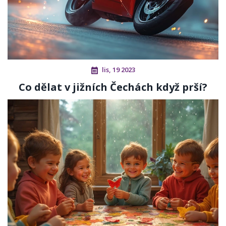
lis, 19 2023
Co dělat v jižních Čechách když prší?