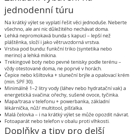
jednodenní túru
Na krátký výlet se vyplatí řešit věci jednoduše. Neberte
všechno, ale ani nic důležitého nechávat doma.
Lehká nepromokavá bunda s kapucí – lepší než
pláštěnka, složí i jako větruvzdorná vrstva.
Vrstva pod bundu: funkční triko (syntetika nebo
merino) a lehká mikina.
Trekingové boty nebo pevné tenisky podle terénu –
vždy otestované doma, ne poprvé v horách.
Čepice nebo kšiltovka + sluneční brýle a opalovací krém
(min. SPF 30).
Minimálně 1–2 litry vody (láhev nebo hydratační vak) a
energetická svačina: ořechy, sušené ovoce, tyčinka.
Mapa/trasa v telefonu + powerbanka, základní
lékárnička, nůž/ multitool, píšťalka.
Malá čelovka – i na krátký výlet se může opozdit návrat.
Fotoaparát nebo telefon v obalu proti vlhkosti.
Doplňky a tipy pro delší