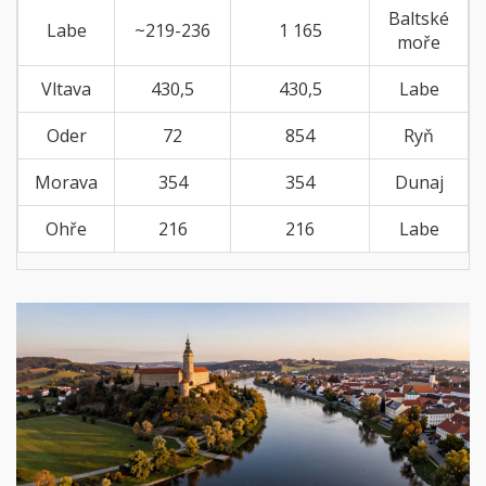
Baltské
Labe
~219-236
1 165
moře
Vltava
430,5
430,5
Labe
Oder
72
854
Ryň
Morava
354
354
Dunaj
Ohře
216
216
Labe