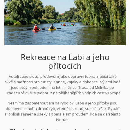
Rekreace na Labi a jeho
přítocích
Ačkoli Labe slouží především jako dopravní tepna, nabízí také
skvělé možnosti pro turisty. Kanoe, kajaky a dokonce i výletní lodě
jsou běžým pohledem na letní měsíce. Trasa od Mělníka po
Hradec Králové je jednou z nejoblíbenějších vodních cest v Evropě
díky mírnému proudění a krásnému okolí.
Nesmíme zapomenout ani na rybolov. Labe a jeho přítoky jsou
domovem mnoha druhů ryb, včetně pstruhů, sumců a štik. Rybáři
si oblíbili zejména úseky s pomalejším proudem, kde se daří těmto
tvorům.