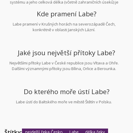
systému a jeho celková délka (včetně zahraničních úseků) je
mnohem větší.
Kde pramení Labe?
Labe pramení v Krušných horách na severozápadě Čech,
konkrétně v oblasti Janských Lázní.
Jaké jsou největší přítoky Labe?
Největšími přítoky Labe v České republice jsou Vltava a Ohře.
Dalšími významnými přítoky jsou Bílina, Orlice a Berounka.
Do kterého moře ústí Labe?
Labe ústí do Baltského moře ve městě Štětín v Polsku.
Štítky:
nejdelší řeka Česko
Labe
délka řeky