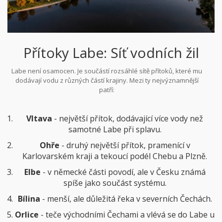
Přítoky Labe: Síť vodních žil
Labe není osamocen. Je součástí rozsáhlé sítě přítoků, které mu
dodávají vodu z různých částí krajiny. Mezi ty nejvýznamnější
patří:
Vltava
- největší přítok, dodávající více vody než
samotné Labe při splavu.
Ohře
- druhý největší přítok, pramenící v
Karlovarském kraji a tekoucí podél Chebu a Plzně.
Elbe
- v německé části povodí, ale v Česku známá
spíše jako součást systému.
Bílina
- menší, ale důležitá řeka v severních Čechách.
Orlice
- teče východními Čechami a vlévá se do Labe u