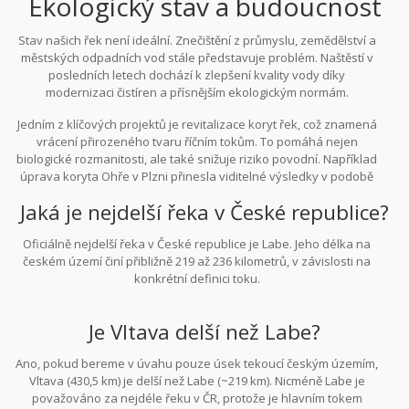
Ekologický stav a budoucnost
Stav našich řek není ideální. Znečištění z průmyslu, zemědělství a
městských odpadních vod stále představuje problém. Naštěstí v
posledních letech dochází k zlepšení kvality vody díky
modernizaci čistíren a přísnějším ekologickým normám.
Jedním z klíčových projektů je revitalizace koryt řek, což znamená
vrácení přirozeného tvaru říčním tokům. To pomáhá nejen
biologické rozmanitosti, ale také snižuje riziko povodní. Například
úprava koryta Ohře v Plzni přinesla viditelné výsledky v podobě
návratu vzácných druhů rostlin a živočichů.
Jaká je nejdelší řeka v České republice?
Oficiálně nejdelší řeka v České republice je Labe. Jeho délka na
českém území činí přibližně 219 až 236 kilometrů, v závislosti na
konkrétní definici toku.
Je Vltava delší než Labe?
Ano, pokud bereme v úvahu pouze úsek tekoucí českým územím,
Vltava (430,5 km) je delší než Labe (~219 km). Nicméně Labe je
považováno za nejdéle řeku v ČR, protože je hlavním tokem