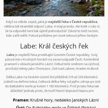
Když se někdo zeptá, jaká je
nejdelší řeka v České republice
,
většina lidí okamžitě odpoví: Labe. A mají pravdu. Ale kolik z nás ví,
že ta odpověď není tak úplně jednoduchá? Závisí to totiž na tom,
kde začít měřit. Pokud počítáme jen úsek tekoucí přímo českým
územím, vyhrává Labe s délkou přesahující 200 kilometrů. Pokud
Labe: Král českých řek
ale vezmeme v potaz celý povodí včetně zdrojů v Německu,
situace se trochu mění. Pojďme si rozebrat fakta, mýty a
zajímavosti o našich vodních tepnách.
Labe
je
nejdelší řeka protékající územím České republiky
. Svůj
původ má v Krušných horách na severozápadě Čech. Konkrétně
pramení v oblasti Janského Lázní. Odtud teče směrem na východ,
prochází městy jako Chomutov, Ústí nad Labem, Hradec Králové
nebo Pardubice a nakonec opouští naše hranice u Hrotovic
Délka Labe na českém území činí přibližně 219 až 236 kilometrů
směřuje do Polska.
(záleží na definici toku). Celková délka řeky od jejího zdroje po ústí
do Baltského moře je kolem 1 165 kilometrů. Proč je tato řeka tak
důležitá? Jednak proto, že tvoří hlavní dopravní tepnu pro
nákladní lodě mezi Prahou a Ústím nad Labem, a jednak proto, že
Pramen:
Krušné hory, nedaleko Janských Lázní
zásobuje velkou část severních Čech pitnou vodou.
Ústí:
Do Baltského moře ve Štětíně (Polsko)