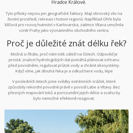
Hradce Králové.
Tyto přítoky nejsou jen geografické faktury. Mají obrovský vliv na
životní prostředí, rekreaci i historii regionů. Například Ohře byla
klíčová pro rozvoj hutnictví v Karlovarska, zatímco Vltava umožnila
vznik Prahy jako významného obchodního centra.
Proč je důležité znát délku řek?
Možná si říkáte, proč nám tolik záleží na číslech. Odpověď je
prostá: znalost hydrologických dat pomáhá plánovat ochranu
před povodněmi, regulovat průtok vody a chránit ekosystémy.
Když víme, jak dlouhá řeka je a odkud bere vodu, lépe
pochopíme, co se stane, když v horním toku spadne hodně deště.
V posledních letech jsme svědky extrémních srážek, které
způsobily rekordní povodně právě v povodí Labe a Vltavy. Bez
přesných mapování toků a porozumění jejich délce a svahu by
bylo nemožné efektivně reagovat.