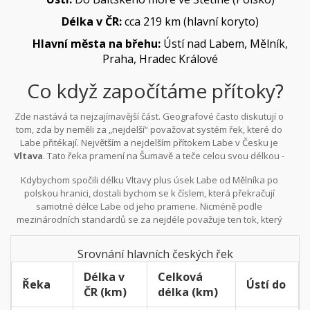
Délka v ČR:
cca 219 km (hlavní koryto)
Hlavní města na břehu:
Ústí nad Labem, Mělník,
Praha, Hradec Králové
Co když započítáme přítoky?
Zde nastává ta nejzajímavější část. Geografové často diskutují o
tom, zda by neměli za „nejdelší“ považovat systém řek, které do
Labe přitékají. Největším a nejdelším přítokem Labe v Česku je
Vltava
. Tato řeka pramení na Šumavě a teče celou svou délkou -
tedy 430,5 kilometru - pouze českým územím. Teče do Labe v
Kdybychom spočili délku Vltavy plus úsek Labe od Mělníka po
Mělníce.
polskou hranici, dostali bychom se k číslem, která překračují
samotné délce Labe od jeho pramene. Nicméně podle
mezinárodních standardů se za nejdéle považuje ten tok, který
nese hlavní název řeky. Proto Labe zůstává oficiálním vítězem.
Srovnání hlavních českých řek
Délka v
Celková
Řeka
Ústí do
ČR (km)
délka (km)