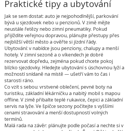
Praktické tipy a ubytování
Jak se sem dostat: auto je nejpohodlnější, parkování
bývá u sjezdovek nebo u penzionů. V zimě mějte
neustále řetězy nebo zimní pneumatiky. Pokud
přijíždíte veřejnou dopravou, plánujte přestupy přes
nejbližší větší město a ověřte si jízdní řády.
Ubytování: v nabídce jsou penziony, chalupy a menší
hotely. V zimní sezoně a o víkendech je dobré
rezervovat dopředu, zejména pokud chcete pokoj
blízko sjezdovky. Hledejte ubytování s úschovnou lyží a
možností snídaně na místě — ušetří vám to čas i
starosti ráno.
Co vzít s sebou: vrstvené oblečení, pevné boty na
turistiku, základní lékárničku a nabitý mobil s mapou
offline. V zimě přibalte teplé rukavice, čepici a základní
servis na lyže. Ve špičce sezony počítejte s vyššími
cenami stravování a menší dostupností volných
termínů.
Malá rada na závěr: plánujte podle počasí a nechte si v