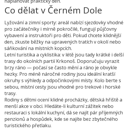
naplánovat praktický den.
Co dělat v Černém Dole
Lyžování a zimní sporty: areál nabízí sjezdovky vhodné
pro začátečníky i mírně pokročilé, fungují půjčovny
vybavení a instruktoři pro děti. Pokud chcete klidnější
den, zkuste běžky na upravených tratích v okolí nebo
sáňkování na místních kopcích.
Letní turistika a cyklistika: v létě jsou tady krátké i delší
trasy do okolních partií Krkonoš. Doporučuju vyrazit
brzy ráno — počasí se často mění a ráno je obvykle
hezky. Pro méně náročné rodiny jsou ideální kratší
okruhy s výhledy a odpočinkovými místy. Kolo berte s
sebou, místní cesty jsou vhodné pro trekové i horské
trasy.
Rodiny s dětmi ocení klidné procházky, dětská hřiště a
menší akce v obci. Hledáte-li kulturní zážitek nebo
restauraci s lokální kuchyní, dá se najít pár příjemných
penzionů a hospůdek, kde se najíte bez zbytečného
turistického přetlaku.