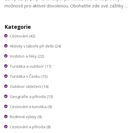
možností pro aktivní dovolenou. Obohatíte zde své zážitky a
určitě si užijete mnoho skvělých chvil. Tak pojďme společně
objevit vše, co nám Černý důl nabízí!
Kategorie
Cestování
(42)
Aktivity v táboře při dešti
(24)
Vodstvo a řeky
(22)
Turistika a outdoor
(17)
Turistika v Česku
(15)
Outdoor oblečení
(14)
Geografie a příroda
(13)
Cestování a turistika
(9)
Rodinné výlety
(9)
Cestování a příroda
(8)