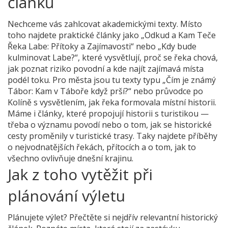
článků
Nechceme vás zahlcovat akademickými texty. Místo
toho najdete praktické články jako „Odkud a Kam Teče
Řeka Labe: Přítoky a Zajímavosti“ nebo „Kdy bude
kulminovat Labe?“, které vysvětlují, proč se řeka chová,
jak poznat riziko povodní a kde najít zajímavá místa
podél toku. Pro města jsou tu texty typu „Čím je známý
Tábor: Kam v Táboře když prší?“ nebo průvodce po
Kolíně s vysvětlením, jak řeka formovala místní historii.
Máme i články, které propojují historii s turistikou —
třeba o významu povodí nebo o tom, jak se historické
cesty proměnily v turistické trasy. Taky najdete příběhy
o nejvodnatějších řekách, přítocích a o tom, jak to
všechno ovlivňuje dnešní krajinu.
Jak z toho vytěžit při
plánování výletu
Plánujete výlet? Přečtěte si nejdřív relevantní historický