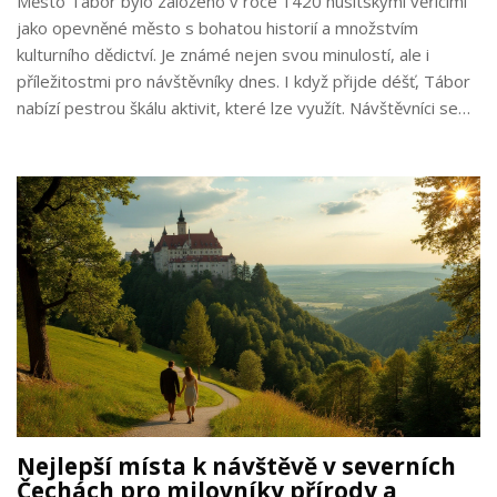
Město Tábor bylo založeno v roce 1420 husitskými věřícími
jako opevněné město s bohatou historií a množstvím
kulturního dědictví. Je známé nejen svou minulostí, ale i
příležitostmi pro návštěvníky dnes. I když přijde déšť, Tábor
nabízí pestrou škálu aktivit, které lze využít. Návštěvníci se
mohou ponořit do jeho historie a zároveň si užívat
současného městského života.
Nejlepší místa k návštěvě v severních
Čechách pro milovníky přírody a