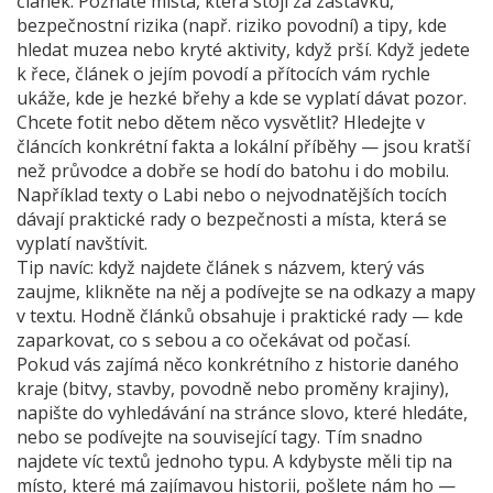
článek. Poznáte místa, která stojí za zastávku,
bezpečnostní rizika (např. riziko povodní) a tipy, kde
hledat muzea nebo kryté aktivity, když prší. Když jedete
k řece, článek o jejím povodí a přítocích vám rychle
ukáže, kde je hezké břehy a kde se vyplatí dávat pozor.
Chcete fotit nebo dětem něco vysvětlit? Hledejte v
článcích konkrétní fakta a lokální příběhy — jsou kratší
než průvodce a dobře se hodí do batohu i do mobilu.
Například texty o Labi nebo o nejvodnatějších tocích
dávají praktické rady o bezpečnosti a místa, která se
vyplatí navštívit.
Tip navíc: když najdete článek s názvem, který vás
zaujme, klikněte na něj a podívejte se na odkazy a mapy
v textu. Hodně článků obsahuje i praktické rady — kde
zaparkovat, co s sebou a co očekávat od počasí.
Pokud vás zajímá něco konkrétního z historie daného
kraje (bitvy, stavby, povodně nebo proměny krajiny),
napište do vyhledávání na stránce slovo, které hledáte,
nebo se podívejte na související tagy. Tím snadno
najdete víc textů jednoho typu. A kdybyste měli tip na
místo, které má zajímavou historii, pošlete nám ho —