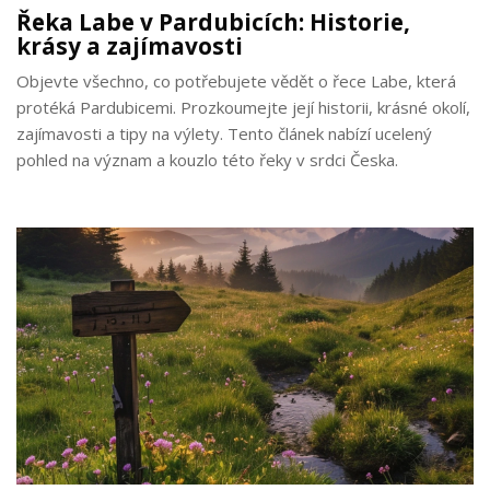
Řeka Labe v Pardubicích: Historie,
krásy a zajímavosti
Objevte všechno, co potřebujete vědět o řece Labe, která
protéká Pardubicemi. Prozkoumejte její historii, krásné okolí,
zajímavosti a tipy na výlety. Tento článek nabízí ucelený
pohled na význam a kouzlo této řeky v srdci Česka.