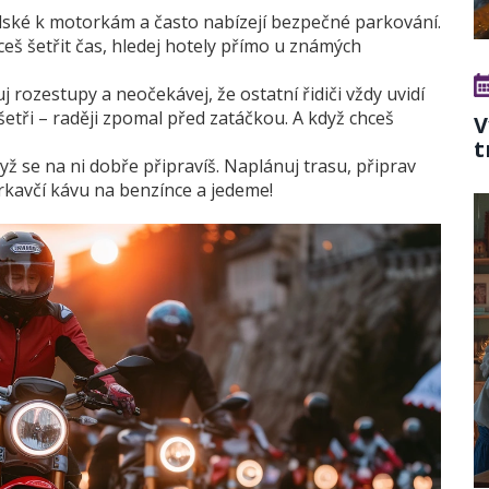
lské k motorkám a často nabízejí bezpečné parkování.
eš šetřit čas, hledej hotely přímo u známých
j rozestupy a neočekávej, že ostatní řidiči vždy uvidí
tři – raději zpomal před zatáčkou. A když chceš
V
t
yž se na ni dobře připravíš. Naplánuj trasu, připrav
 krkavčí kávu na benzínce a jedeme!