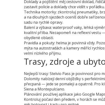
Doklady a pojištění: měj cestovní doklad, řidičá
zastavit policie a doklady chce vidět v pořádku
Technika motorky: zkontroluj pneumatiky, brzd
a na dlouhých sjezdech oceníš dobře seřízenou 
sadu na rychlé opravy.
Balení a výbava: waterproof vaky, lehká výmě
kvalitní přilba. Nezapomeň na reflexní vestu —
obydlené oblasti.
Pravidla a pokuty: helma je povinná vždy. Poz
mýta na autostradách a kamery měřící rychlost. 
velmi nízkého příjmu.
Trasy, zdroje a ubyt
Nejlepší trasy: Stelvio Pass je povinnost pro
Dolomity nabízejí denní objížďky s perfektními 
přecpaná — jede se pomaleji a opatrně. Pro kl
Siena a Montepulciano.
Plánování: používej aplikace jako Google Map
Kontroluj počasí den předem, v horách se může 
měj hotovost i kartu pro mýtné.