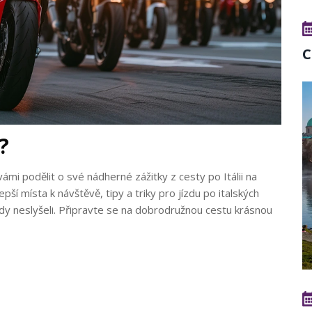
C
?
ámi podělit o své nádherné zážitky z cesty po Itálii na
ší místa k návštěvě, tipy a triky pro jízdu po italských
ikdy neslyšeli. Připravte se na dobrodružnou cestu krásnou