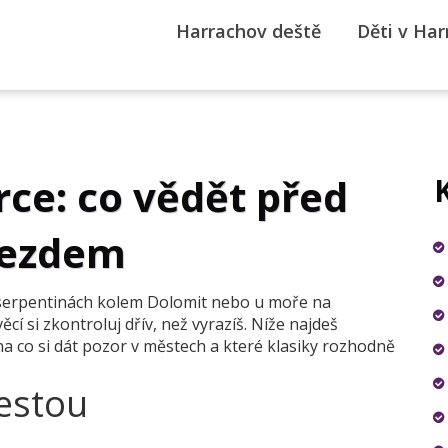
Harrachov deště
Děti v Ha
rce: co vědět před
jezdem
na serpentinách kolem Dolomit nebo u moře na
í si zkontroluj dřív, než vyrazíš. Níže najdeš
 na co si dát pozor v městech a které klasiky rozhodně
cestou