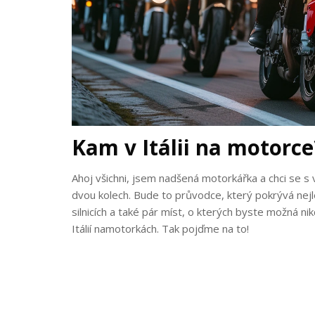
Kam v Itálii na motorce
Ahoj všichni, jsem nadšená motorkářka a chci se s v
dvou kolech. Bude to průvodce, který pokrývá nejlep
silnicích a také pár míst, o kterých byste možná n
Itálií namotorkách. Tak pojďme na to!