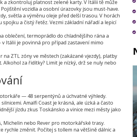
k a zkontroluj platnost zelené karty. V Itálii tě může
. Pojištění vozidla a osobní úrazovky jsou must-have.
y, světla a výměnu oleje před delší trasou. V horách
spojku a čistý řetěz. Vezmi základní nářadí a lepicí
na oblečení, termoprádlo do chladnějšího rána a
 v Itálii je povinná pro případ zastavení mimo
or na ZTL zóny ve městech (zakázané vjezdy), platby
Alkohol za řidítky? Limit je nízký, drž se nuly nebo
ování
 motorkáře — 48 serpentýnů a úchvatné výhledy.
silnicemi. Amalfi Coast je krásná, ale úzká a často
idnější jízdu zkus Toskánsko a vinice mezi městy jako
s, Michelin nebo Rever pro motorkářské trasy.
rychle změnit. Počítej s tollem na většině dálnic a