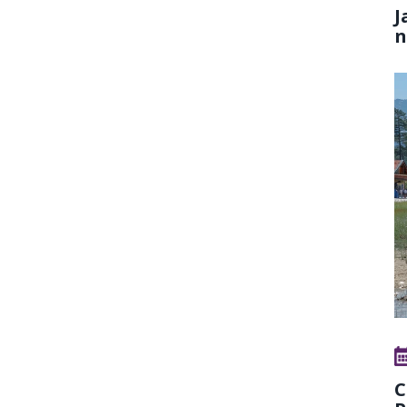
J
n
C