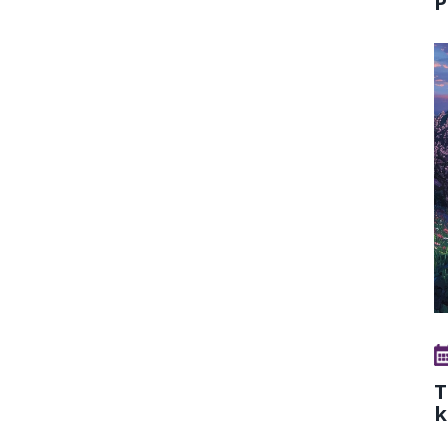
P
T
k