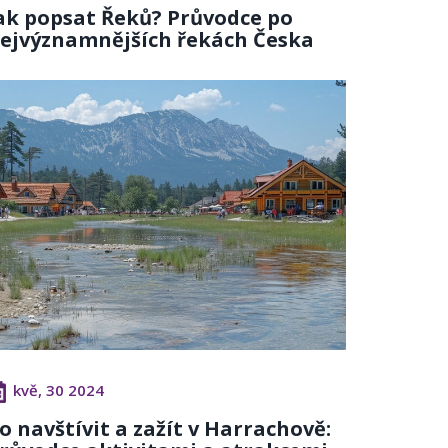
ak popsat Řeků? Průvodce po
ejvýznamnějších řekách Česka
kvě, 30 2024
o navštívit a zažít v Harrachově: