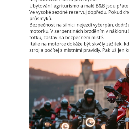
Ubytování: agriturismo a malé B&B jsou přáte
Ve vysoké sezóně rezervuj dopředu. Pokud chc
průsmyků.
Bezpečnost na silnici: nejezdi vyčerpán, dodržu
motorku. V serpentinách brzděním v náklonu še
fotku, zastav na bezpečném místě.
Itálie na motorce dokáže být skvělý zážitek, kd
stroj a počítej s místními pravidly. Pak už jen