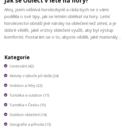
Jak se Oblect v lete na hory?
Ahoj, jsem vášnivá horolezkyně a ráda bych se s vámi
podělila o své tipy, jak se letním oblékat na hory. Letní
horolezectví obnáší jiné nároky na oblečení než zimní, a je
dobré vědět, jaké vrstvy oblečení využít, aby byl výstup
komfortní. Postarám se o to, abyste věděli, jaké materiály
jsou nejlepší a jakou výbavu byste si měli vzít. Přidám i
několik svých oblíbených kousků!
Kategorie
Cestování
(42)
Aktivity v táboře při dešti
(24)
Vodstvo a řeky
(22)
Turistika a outdoor
(17)
Turistika v Česku
(15)
Outdoor oblečení
(14)
Geografie a příroda
(13)