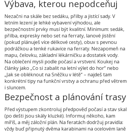
Výbava, kterou nepodceňuj
Nezačni na skále bez sedáku, přilby a jistící sady. V
letním lezení je lehké vybavení výhodou, ale
bezpečnostní prvky musí být kvalitní. Minimum: sedák,
přilba, expresky nebo set na ferraty, lanové jistění
(pokud plánuješ více délkové cesty), obuv s pevnou
podrážkou a tenké rukavice na ferraty. Nezapomeň na
mapu, čelovku, základní lékárničku a dostatek vody.
Na oblečení mysli podle počasí a vrstvení. Koukej na
články jako „Co si zabalit na letní výlet do hor“ nebo
„Jak se obléknout na Sněžku v létě“ – najdeš tam
konkrétní tipy na funkční vrstvy a ochranu před větrem
i sluncem.
Bezpečnost a plánování trasy
Před výstupem zkontroluj předpověď počasí a stav skal
(po dešti jsou skály kluzké). Informuj někoho, kam
míříš, a měj záložní plán. Na feratách dodržuj pravidla:
vždy buď připnutý dvěma karabinami na ocelovém laně