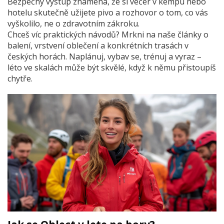
Bezpečný výstup znamená, že si večer v kempu nebo
hotelu skutečně užijete pivo a rozhovor o tom, co vás
vyškolilo, ne o zdravotním zákroku.
Chceš víc praktických návodů? Mrkni na naše články o
balení, vrstvení oblečení a konkrétních trasách v
českých horách. Naplánuj, vybav se, trénuj a vyraz –
léto ve skalách může být skvělé, když k němu přistoupíš
chytře.