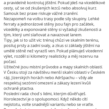
a pravidelně kontroluj jištění. Pokud jdeš na vícedélkové
cesty, uč se od zkušených lezců nebo absolvuj kurz.
Samouk bez praxe riskuje vážné zranění.
Nezapomeň na volbu trasy podle síly skupiny. Lehké
ferraty a jednorázové stěny jsou fajn pro začátek,
vícedélky a exponované stěny si vyžadují zkušenosti a
tým, který umí slaňovat a navazovat lanem.
Tipy, jak si to užít víc: trénuj chůzi ve skalním terénu,
posiluj prsty a zadní svaly, a zkus si základy jištění na
umělé stěně než vyrazíš ven. Pokud plánuješ vícedenní
výlet, rozděl si kilometry realisticky a měj rezervu na
počasí.
Užitečné jsou místní průvodce a mapy skalních oblastí.
V Česku stojí za návštěvu menší skalní oblasti v Českém
ráji, Jizerských horách nebo Adršpachu – vždy ale
respektuj sezónní omezení a zákazy lezení kvůli
ochraně ptactva.
Poslední rada: choď s lidmi, kterým důvěřuješ.
Horolezectví je o spolupomoci. Když někdo cítí
nejistotu, volte snadnější variantu nebo se vraťte.