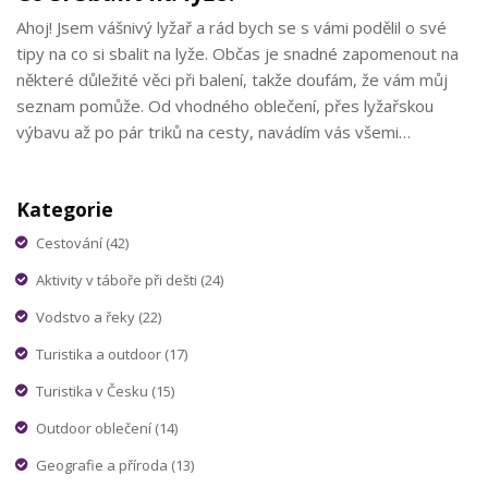
Ahoj! Jsem vášnivý lyžař a rád bych se s vámi podělil o své
tipy na co si sbalit na lyže. Občas je snadné zapomenout na
některé důležité věci při balení, takže doufám, že vám můj
seznam pomůže. Od vhodného oblečení, přes lyžařskou
výbavu až po pár triků na cesty, navádím vás všemi
důležitými detaily. Těším se na naše sdílení zkušeností!
Kategorie
Cestování
(42)
Aktivity v táboře při dešti
(24)
Vodstvo a řeky
(22)
Turistika a outdoor
(17)
Turistika v Česku
(15)
Outdoor oblečení
(14)
Geografie a příroda
(13)