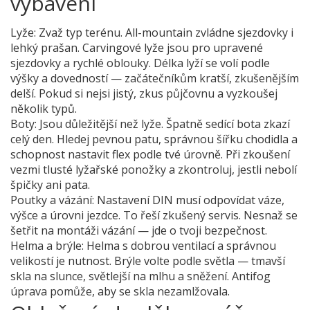
vybavení
Lyže: Zvaž typ terénu. All-mountain zvládne sjezdovky i
lehký prašan. Carvingové lyže jsou pro upravené
sjezdovky a rychlé oblouky. Délka lyží se volí podle
výšky a dovedností — začátečníkům kratší, zkušenějším
delší. Pokud si nejsi jistý, zkus půjčovnu a vyzkoušej
několik typů.
Boty: Jsou důležitější než lyže. Špatně sedící bota zkazí
celý den. Hledej pevnou patu, správnou šířku chodidla a
schopnost nastavit flex podle tvé úrovně. Při zkoušení
vezmi tlusté lyžařské ponožky a zkontroluj, jestli nebolí
špičky ani pata.
Poutky a vázání: Nastavení DIN musí odpovídat váze,
výšce a úrovni jezdce. To řeší zkušený servis. Nesnaž se
šetřit na montáži vázání — jde o tvoji bezpečnost.
Helma a brýle: Helma s dobrou ventilací a správnou
velikostí je nutnost. Brýle volte podle světla — tmavší
skla na slunce, světlejší na mlhu a sněžení. Antifog
úprava pomůže, aby se skla nezamlžovala.