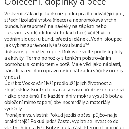
Oblečení, doplňky a péče
Vrstvení: Základ je funkční spodní prádlo odvádějící pot,
střední izolační vrstva (fleece) a nepromokavá vrchní
bunda. Nezapomeň na návleky na zápěstí nebo
rukavice s voděodolností. Pokud chceš vědět víc o
vodním sloupci u bund, přečti si článek „Vodní sloupec:
Jak vybrat správnou lyžařskou bundu?“
Rukavice, ponožky, čepice: Rukavice volte podle teploty
a aktivity. Termo ponožky s tenkým polstrováním
pomohou s komfortem v botě. Malé věci jako náplasti,
nářadí na rychlou opravu nebo náhradní šňůrky oceníš
v nouzi.
Údržba: Voskování lyží prodlouží jejich životnost a
zlepší skluz. Kontrola hran a servisu před sezónou sníží
riziko problémů. Po každém dni v mokru vysušíš boty a
oblečení mimo topení, aby nesmrděly a materiály
vydržely.
Pronájem vs. vlastní: Pokud jezdíš občas, půjčovna je
praktičtější. Pokud jedeš často, vyplatí se investice do
vlastních bot a lyží. Boty jsou ta část, kterou doporučuji