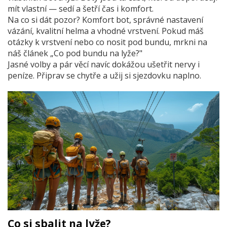
mít vlastní — sedí a šetří čas i komfort.
Na co si dát pozor? Komfort bot, správné nastavení
vázání, kvalitní helma a vhodné vrstvení. Pokud máš
otázky k vrstvení nebo co nosit pod bundu, mrkni na
náš článek „Co pod bundu na lyže?"
Jasné volby a pár věcí navíc dokážou ušetřit nervy i
peníze. Připrav se chytře a užij si sjezdovku naplno.
Co si sbalit na lyže?