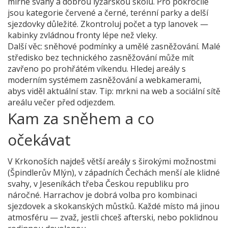
mírné svahy a dobrou lyžařskou školu. Pro pokročilé
jsou kategorie červené a černé, terénní parky a delší
sjezdovky důležité. Zkontroluj počet a typ lanovek —
kabinky zvládnou fronty lépe než vleky.
Další věc: sněhové podmínky a umělé zasněžování. Malé
středisko bez technického zasněžování může mít
zavřeno po prohřátém víkendu. Hledej areály s
moderním systémem zasněžování a webkamerami,
abys viděl aktuální stav. Tip: mrkni na web a sociální sítě
areálu večer před odjezdem.
Kam za sněhem a co
očekávat
V Krkonoších najdeš větší areály s širokými možnostmi
(Špindlerův Mlýn), v západních Čechách menší ale klidné
svahy, v Jeseníkách třeba Českou republiku pro
náročné. Harrachov je dobrá volba pro kombinaci
sjezdovek a skokanských můstků. Každé místo má jinou
atmosféru — zvaž, jestli chceš afterski, nebo poklidnou