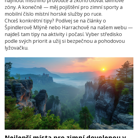
najmout místního průvodce a zkontrolovat lavinové
zóny. A konečně — měj pojištění pro zimní sporty a
mobilní číslo místní horské služby po ruce.
Chceš konkrétní tipy? Podívej se na články o
Špindlerově Mlýně nebo Harrachově na našem webu —
najdeš tam tipy na aktivity i počasí. Vyber středisko
podle svých priorit a užij si bezpečnou a pohodovou
lyžovačku.
Nejlepší místa pro zimní dovolenou v