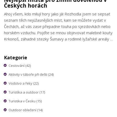
Českých horách
Ahoj všem, kdo milují hory jako já! Rozhodla jsem se sepsat
seznam těch nejúžasnějších míst, kam se můžete vydat v
Čechách, až vás zase přepadne touha po sjezdovkách nebo
horském vzduchu. Pojďte se mnou objevovat malebné kouty
Krkonoš, záhadné stezky Šumavy a rodinné lyžařské areály v
Jizerských horách. Mám pro vás spoustu tipů na ubytování a
aktivní odpočinek, které vám zpříjemní pobyt. A pokud jste
Kategorie
jako já a už se nemůžete dočkat, až si znovu uvážete na
nohy lyže a vyrazíte na svah, jste na správném místě. Tento
Cestování
(42)
článek je vaší vstupenkou do světa horské magie!
Aktivity v táboře při dešti
(24)
Vodstvo a řeky
(22)
Turistika a outdoor
(17)
Turistika v Česku
(15)
Outdoor oblečení
(14)