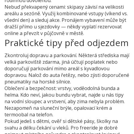
rodinnou dovolenou.
Nebuď překvapený cenami: skipasy závisí na velikosti
areálu a sezóně. Využij kombinované vstupy (víkend vs.
všední den) a sleduj akce. Pronájem vybavení může být
dražší přímo u sjezdovky — někdy vyplatí rezervovat
online a převzít v půjčovně v městě.
Praktické tipy před odjezdem
Zkontroluj dopravu a parkování. Některá střediska mají
velká parkoviště zdarma, jiná účtují poplatek nebo
doporučují parkování mimo areál s kyvadlovou
dopravou. Nalož do auta řetězy, nebo zjisti doporučené
pneumatiky na horské silnice.
Oblečení a bezpečnost: vrstvy, voděodolná bunda a
helma. Kdo neví, jakou bundu vybrat, najde u nás tipy
na vodní sloupec a vrstvení, aby zima nebyla problém.
Nezapomeň na sluneční brýle, opalovací krém a
termoobal na telefon.
Pokud jedeš s dětmi, ověř si dětské pásy, školky na
svahu a délku čekání u vleků. Pro freeride je dobré