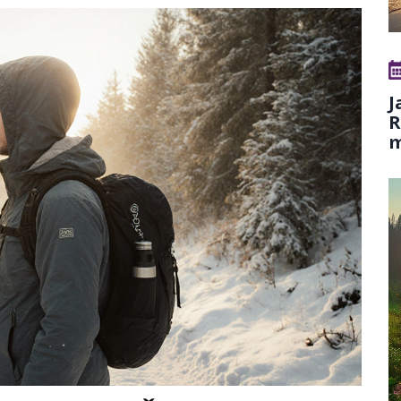
J
R
m