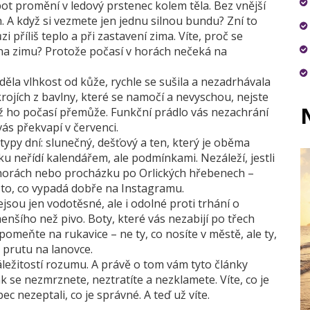
ot promění v ledový prstenec kolem těla. Bez vnější
h. A když si vezmete jen jednu silnou bundu? Zní to
i příliš teplo a při zastavení zima. Víte, proč se
o na zimu? Protože počasí v horách nečeká na
áděla vlhkost od kůže, rychle se sušila a nezadrhávala
 krojích z bavlny, které se namočí a nevyschou, nejste
 až ho počasí přemůže. Funkční prádlo vás nezachrání
ás překvapí v červenci.
 typy dní: slunečný, dešťový a ten, který je oběma
ku neřídí kalendářem, ale podmínkami. Nezáleží, jestli
h horách nebo procházku po Orlických hřebenech –
Ne to, co vypadá dobře na Instagramu.
jsou jen vodotěsné, ale i odolné proti trhání o
nšího než pivo. Boty, které vás nezabijí po třech
omeňte na rukavice – ne ty, co nosíte v městě, ale ty,
 prutu na lanovce.
záležitostí rozumu. A právě o tom vám tyto články
ak se nezmrznete, neztratíte a nezklamete. Víte, co je
ec nezeptali, co je správné. A teď už víte.