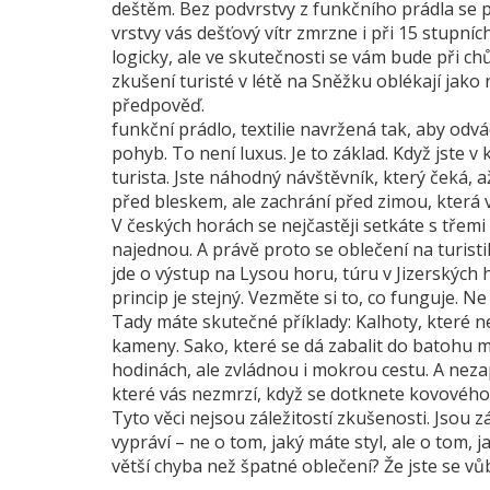
deštěm
.
Bez podvrstvy z funkčního prádla se p
vrstvy vás dešťový vítr zmrzne i při 15 stupníc
logicky, ale ve skutečnosti se vám bude při chůz
zkušení turisté v létě na Sněžku oblékají jak
předpověď.
funkční prádlo
,
textilie navržená tak, aby odv
pohyb
.
To není luxus. Je to základ. Když jste v
turista. Jste náhodný návštěvník, který čeká,
před bleskem, ale zachrání před zimou, která v
V českých horách se nejčastěji setkáte s třemi
najednou. A právě proto se oblečení na turisti
jde o výstup na Lysou horu, túru v Jizerskýc
princip je stejný. Vezměte si to, co funguje. 
Tady máte skutečné příklady: Kalhoty, které ne
kameny. Sako, které se dá zabalit do batohu me
hodinách, ale zvládnou i mokrou cestu. A nezap
které vás nezmrzí, když se dotknete kovového
Tyto věci nejsou záležitostí zkušenosti. Jsou 
vypráví – ne o tom, jaký máte styl, ale o tom, j
větší chyba než špatné oblečení? Že jste se vůb