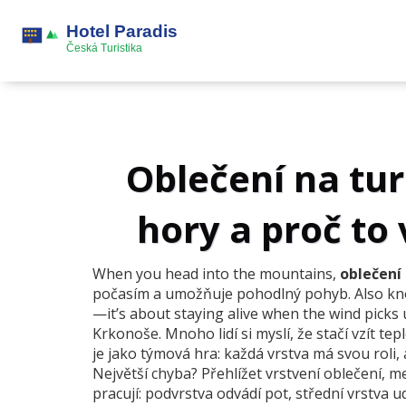
Oblečení na turi
hory a proč to 
When you head into the mountains,
oblečení 
počasím a umožňuje pohodlný pohyb
. Also k
—it’s about staying alive when the wind picks 
Krkonoše.
Mnoho lidí si myslí, že stačí vzít te
je jako týmová hra: každá vrstva má svou roli, 
Největší chyba? Přehlížet
vrstvení oblečení
,
me
pracují: podvrstva odvádí pot, střední vrstva u