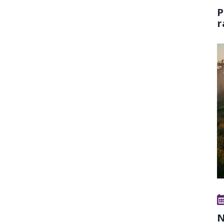
P
r
N