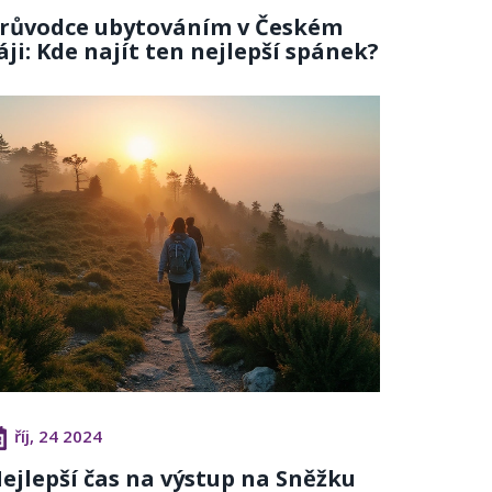
růvodce ubytováním v Českém
áji: Kde najít ten nejlepší spánek?
říj, 24 2024
ejlepší čas na výstup na Sněžku