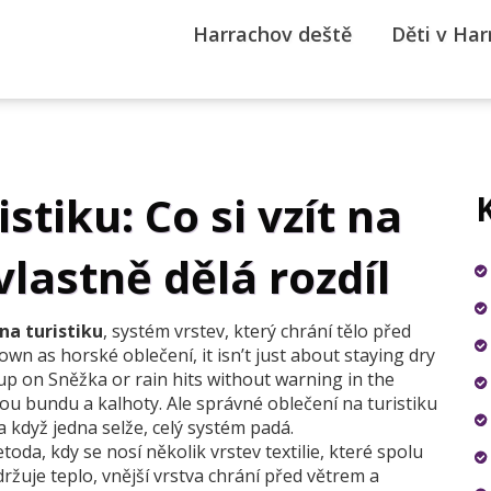
Harrachov deště
Děti v Ha
stiku: Co si vzít na
vlastně dělá rozdíl
na turistiku
,
systém vrstev, který chrání tělo před
nown as
horské oblečení
, it isn’t just about staying dry
up on Sněžka or rain hits without warning in the
plou bundu a kalhoty. Ale správné oblečení na turistiku
a když jedna selže, celý systém padá.
toda, kdy se nosí několik vrstev textilie, které spolu
držuje teplo, vnější vrstva chrání před větrem a