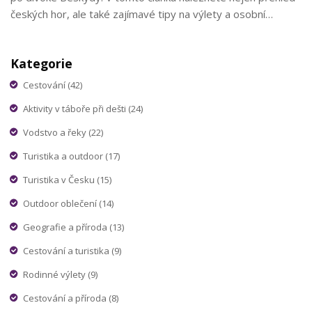
českých hor, ale také zajímavé tipy na výlety a osobní
příběhy. Připravte se na objevování malebných krajů, které
vás okouzlí svou přírodní krásou a zajímavou historií.
Kategorie
Cestování
(42)
Aktivity v táboře při dešti
(24)
Vodstvo a řeky
(22)
Turistika a outdoor
(17)
Turistika v Česku
(15)
Outdoor oblečení
(14)
Geografie a příroda
(13)
Cestování a turistika
(9)
Rodinné výlety
(9)
Cestování a příroda
(8)