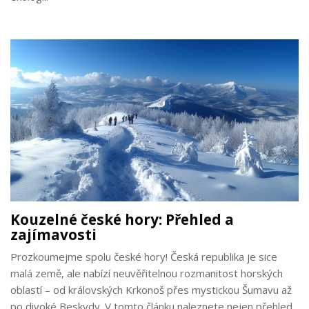
Kouzelné české hory: Přehled a
zajímavosti
Prozkoumejme spolu české hory! Česká republika je sice
malá země, ale nabízí neuvěřitelnou rozmanitost horských
oblastí – od královských Krkonoš přes mystickou Šumavu až
po divoké Beskydy. V tomto článku naleznete nejen přehled