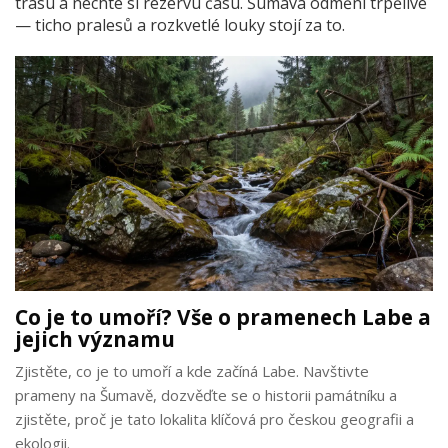
trasu a nechte si rezervu času. Šumava odmění trpělivé
— ticho pralesů a rozkvetlé louky stojí za to.
Co je to umoří? Vše o pramenech Labe a
jejich významu
Zjistěte, co je to umoří a kde začíná Labe. Navštivte
prameny na Šumavě, dozvěďte se o historii památníku a
zjistěte, proč je tato lokalita klíčová pro českou geografii a
ekologii.