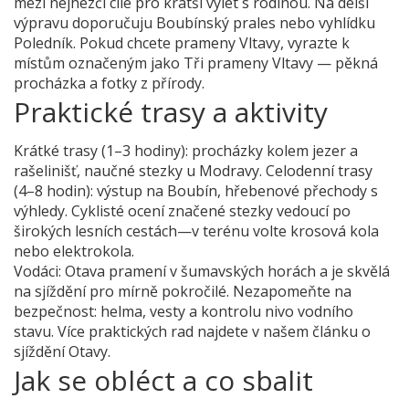
mezi nejhezčí cíle pro kratší výlet s rodinou. Na delší
výpravu doporučuju Boubínský prales nebo vyhlídku
Poledník. Pokud chcete prameny Vltavy, vyrazte k
místům označeným jako Tři prameny Vltavy — pěkná
procházka a fotky z přírody.
Praktické trasy a aktivity
Krátké trasy (1–3 hodiny): procházky kolem jezer a
rašelinišť, naučné stezky u Modravy. Celodenní trasy
(4–8 hodin): výstup na Boubín, hřebenové přechody s
výhledy. Cyklisté ocení značené stezky vedoucí po
širokých lesních cestách—v terénu volte krosová kola
nebo elektrokola.
Vodáci: Otava pramení v šumavských horách a je skvělá
na sjíždění pro mírně pokročilé. Nezapomeňte na
bezpečnost: helma, vesty a kontrolu nivo vodního
stavu. Více praktických rad najdete v našem článku o
sjíždění Otavy.
Jak se obléct a co sbalit