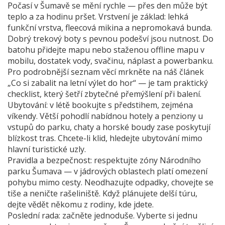
Počasí v Šumavě se mění rychle — přes den může být
teplo a za hodinu pršet. Vrstvení je základ: lehká
funkční vrstva, fleecová mikina a nepromokavá bunda.
Dobrý trekový boty s pevnou podešví jsou nutnost. Do
batohu přidejte mapu nebo staženou offline mapu v
mobilu, dostatek vody, svačinu, náplast a powerbanku.
Pro podrobnější seznam věcí mrkněte na náš článek
„Co si zabalit na letní výlet do hor“ — je tam praktický
checklist, který šetří zbytečné přemýšlení při balení.
Ubytování: v létě bookujte s předstihem, zejména
víkendy. Větší pohodlí nabídnou hotely a penziony u
vstupů do parku, chaty a horské boudy zase poskytují
blízkost tras. Chcete-li klid, hledejte ubytování mimo
hlavní turistické uzly.
Pravidla a bezpečnost: respektujte zóny Národního
parku Šumava — v jádrových oblastech platí omezení
pohybu mimo cesty. Neodhazujte odpadky, chovejte se
tiše a neničte rašeliniště. Když plánujete delší túru,
dejte vědět někomu z rodiny, kde jdete.
Poslední rada: začněte jednoduše. Vyberte si jednu