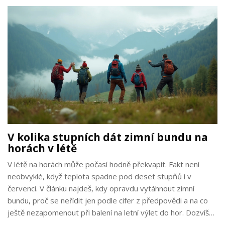
V kolika stupních dát zimní bundu na
horách v létě
V létě na horách může počasí hodně překvapit. Fakt není
neobvyklé, když teplota spadne pod deset stupňů i v
červenci. V článku najdeš, kdy opravdu vytáhnout zimní
bundu, proč se neřídit jen podle cifer z předpovědi a na co
ještě nezapomenout při balení na letní výlet do hor. Dozvíš
se i pár triků od zkušených turistů.