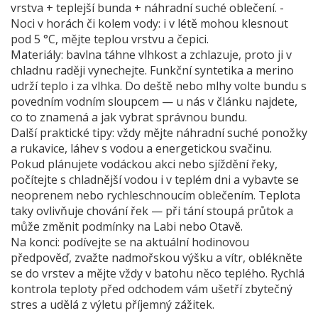
vrstva + teplejší bunda + náhradní suché oblečení. -
Noci v horách či kolem vody: i v létě mohou klesnout
pod 5 °C, mějte teplou vrstvu a čepici.
Materiály: bavlna táhne vlhkost a zchlazuje, proto ji v
chladnu raději vynechejte. Funkční syntetika a merino
udrží teplo i za vlhka. Do deště nebo mlhy volte bundu s
povedním vodním sloupcem — u nás v článku najdete,
co to znamená a jak vybrat správnou bundu.
Další praktické tipy: vždy mějte náhradní suché ponožky
a rukavice, láhev s vodou a energetickou svačinu.
Pokud plánujete vodáckou akci nebo sjíždění řeky,
počítejte s chladnější vodou i v teplém dni a vybavte se
neoprenem nebo rychleschnoucím oblečením. Teplota
taky ovlivňuje chování řek — při tání stoupá průtok a
může změnit podmínky na Labi nebo Otavě.
Na konci: podívejte se na aktuální hodinovou
předpověď, zvažte nadmořskou výšku a vítr, oblékněte
se do vrstev a mějte vždy v batohu něco teplého. Rychlá
kontrola teploty před odchodem vám ušetří zbytečný
stres a udělá z výletu příjemný zážitek.