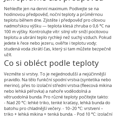
Nehleďte jen na denní maximum. Podívejte se na
hodinovou předpověď, noční teploty a průměrnou
teplotu během dne. Zjistěte i předpověď pro cílovou
nadmořskou výšku — teplota klesá zhruba o 0,6 °C na
100 m výšky. Kontrolujte vítr: silný vítr sníží pocitovou
teplotu a ubrání teplo rychleji než suchý vzduch. Pokud
jedete k řece nebo jezeru, ověřte i teplotu vody;
studená voda zkrátí čas, který si tam můžete bezpečně
užít.
Co si obléct podle teploty
Vezměte si vrstvy. To je nejjednodušší a nejúčinnější
pravidlo. Na tělo funkční spodní vrstva (syntetika nebo
merino), přes to izolační střední vrstva (fleecová mikina
nebo lehká péřovka) a nahoře voděodolná a
větruodolná bunda. Pro různé teploty počítejte takto:
- Nad 20 °C: lehké triko, tenké kraťasy, lehká bunda do
batohu pro chladnější večery. - 10–20 °C: vrstvení –
triko + lehká mikina + tenká bunda. - Pod 10 °C: izolační