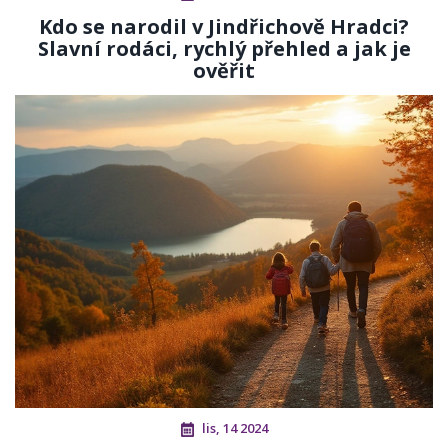
Kdo se narodil v Jindřichově Hradci?
Slavní rodáci, rychlý přehled a jak je
ověřit
lis, 14 2024