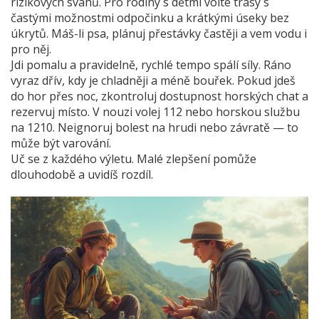
rizikových svahů. Pro rodiny s dětmi volte trasy s
častými možnostmi odpočinku a krátkými úseky bez
úkrytů. Máš-li psa, plánuj přestávky častěji a vem vodu i
pro něj.
Jdi pomalu a pravidelně, rychlé tempo spálí síly. Ráno
vyraz dřív, kdy je chladněji a méně bouřek. Pokud jdeš
do hor přes noc, zkontroluj dostupnost horských chat a
rezervuj místo. V nouzi volej 112 nebo horskou službu
na 1210. Neignoruj bolest na hrudi nebo závratě — to
může být varování.
Uč se z každého výletu. Malé zlepšení pomůže
dlouhodobě a uvidíš rozdíl.