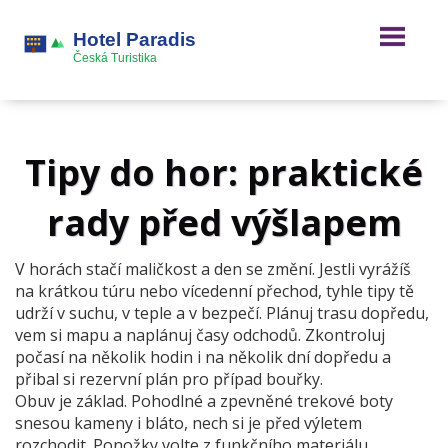
Tipy do hor: praktické
rady před výšlapem
V horách stačí maličkost a den se změní. Jestli vyrážíš
na krátkou túru nebo vícedenní přechod, tyhle tipy tě
udrží v suchu, v teple a v bezpečí. Plánuj trasu dopředu,
vem si mapu a naplánuj časy odchodů. Zkontroluj
počasí na několik hodin i na několik dní dopředu a
přibal si rezervní plán pro případ bouřky.
Obuv je základ. Pohodlné a zpevněné trekové boty
snesou kameny i bláto, nech si je před výletem
rozchodit. Ponožky volte z funkčního materiálu,