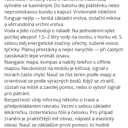
vyhněte se bavlněným. Do batohu dej pláštěnku nebo
nepromokavou bundu s kapucí. Vrstevnaté oblečení
funguje nejlíp — tenká základní vrstva, izolační mikina
a větruodolná vrchní vrstva.
Voda a jídlo rozhodují o náladě. Na jednodenní výlet
počítej alespoň 1,5–2 litry vody na osobu, v horku víc. S
sebou měj energetické svačiny: ořechy, sušené ovoce,
tyčinky. Plánuj přestávky a nejez narychlo — při častých
zastávkách lépe vnímáš únavu.
Navigace: mapa, kompas a nabitý telefon s offline
mapou. Nezávislost na mobilu je klíčová, signál v
horách často chybí. Nauč se číst terén podle mapy a
orientovat se podle výrazných bodů. Když se ztratíš,
zůstaň na místě a zavolej pomoc, nebo si vytvoř signál
pro pátrání.
Bezpečnost: vždy informuj někoho o trase a
předpokládaném návratu. Vezmi s sebou základní
lékárničku, izotermickou fólii a čelovku. Pro případ
zranění je praktičtější mít obvaz, náplast a elastický
obvaz. Nauč se základům první pomoci, to hodně