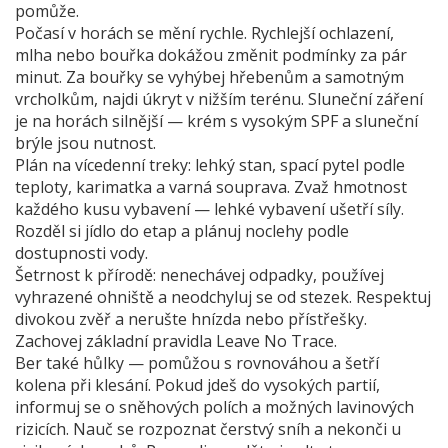
pomůže.
Počasí v horách se mění rychle. Rychlejší ochlazení,
mlha nebo bouřka dokážou změnit podmínky za pár
minut. Za bouřky se vyhýbej hřebenům a samotným
vrcholkům, najdi úkryt v nižším terénu. Sluneční záření
je na horách silnější — krém s vysokým SPF a sluneční
brýle jsou nutnost.
Plán na vícedenní treky: lehký stan, spací pytel podle
teploty, karimatka a varná souprava. Zvaž hmotnost
každého kusu vybavení — lehké vybavení ušetří síly.
Rozděl si jídlo do etap a plánuj noclehy podle
dostupnosti vody.
Šetrnost k přírodě: nenechávej odpadky, používej
vyhrazené ohniště a neodchyluj se od stezek. Respektuj
divokou zvěř a nerušte hnízda nebo přístřešky.
Zachovej základní pravidla Leave No Trace.
Ber také hůlky — pomůžou s rovnováhou a šetří
kolena při klesání. Pokud jdeš do vysokých partií,
informuj se o sněhových polích a možných lavinových
rizicích. Nauč se rozpoznat čerstvý sníh a nekonči u