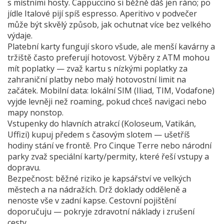
s místními hosty. Cappuccino si běžně dáš jen ráno; po
jídle Italové pijí spíš espresso. Aperitivo v podvečer
může být skvělý způsob, jak ochutnat více bez velkého
výdaje.
Platební karty fungují skoro všude, ale menší kavárny a
tržiště často preferují hotovost. Výběry z ATM mohou
mít poplatky — zvaž kartu s nízkými poplatky za
zahraniční platby nebo malý hotovostní limit na
začátek. Mobilní data: lokální SIM (Iliad, TIM, Vodafone)
vyjde levněji než roaming, pokud chceš navigaci nebo
mapy nonstop.
Vstupenky do hlavních atrakcí (Koloseum, Vatikán,
Uffizi) kupuj předem s časovým slotem — ušetříš
hodiny stání ve frontě. Pro Cinque Terre nebo národní
parky zvaž speciální karty/permity, které řeší vstupy a
dopravu.
Bezpečnost: běžné riziko je kapsářství ve velkých
městech a na nádražích. Drž doklady odděleně a
nenoste vše v zadní kapse. Cestovní pojištění
doporučuju — pokryje zdravotní náklady i zrušení
cesty.