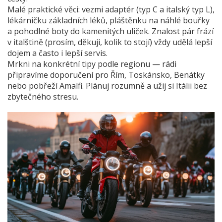
Malé praktické věci: vezmi adaptér (typ C a italský typ L),
lékárničku základních léků, pláštěnku na náhlé bouřky
a pohodlné boty do kamenitých uliček. Znalost pár frází
v italštině (prosím, děkuji, kolik to stojí) vždy udělá lepší
dojem a často i lepší servis.
Mrkni na konkrétní tipy podle regionu — rádi
připravíme doporučení pro Řím, Toskánsko, Benátky
nebo pobřeží Amalfi. Plánuj rozumně a užij si Itálii bez
zbytečného stresu.