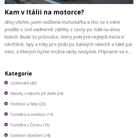
Kam v Itálii na motorce?
Ahoj všichni, jsem nadšená motorkářka a chci se s vámi
podělit o své nádherné zážitky z cesty po Itálii na dvou
kolech. Bude to průvodce, který pokrývá nejlepší místa k
návštěvě, tipy a triky pro jízdu po italských silnicích a také pár
míst, o kterých byste možná nikdy neslyšeli. Připravte se na
dobrodružnou cestu krásnou Itálií namotorkách. Tak pojďme
na to!
Kategorie
Cestování
(42)
Aktivity v táboře při dešti
(24)
Vodstvo a řeky
(22)
Turistika a outdoor
(17)
Turistika v Česku
(15)
Outdoor oblečení
(14)