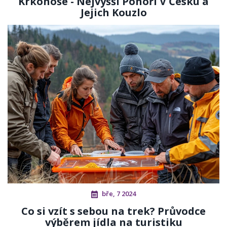
Krkonoše - Nejvyšší Pohoří V Česku a
Jejich Kouzlo
bře, 7 2024
Co si vzít s sebou na trek? Průvodce
výběrem jídla na turistiku