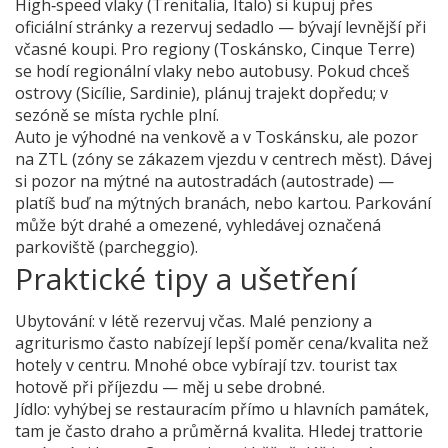
High‑speed vlaky (Trenitalia, Italo) si kupuj přes
oficiální stránky a rezervuj sedadlo — bývají levnější při
včasné koupi. Pro regiony (Toskánsko, Cinque Terre)
se hodí regionální vlaky nebo autobusy. Pokud chceš
ostrovy (Sicílie, Sardinie), plánuj trajekt dopředu; v
sezóně se místa rychle plní.
Auto je výhodné na venkově a v Toskánsku, ale pozor
na ZTL (zóny se zákazem vjezdu v centrech měst). Dávej
si pozor na mýtné na autostradách (autostrade) —
platíš buď na mýtných branách, nebo kartou. Parkování
může být drahé a omezené, vyhledávej označená
parkoviště (parcheggio).
Praktické tipy a ušetření
Ubytování: v létě rezervuj včas. Malé penziony a
agriturismo často nabízejí lepší poměr cena/kvalita než
hotely v centru. Mnohé obce vybírají tzv. tourist tax
hotově při příjezdu — měj u sebe drobné.
Jídlo: vyhýbej se restauracím přímo u hlavních památek,
tam je často draho a průměrná kvalita. Hledej trattorie