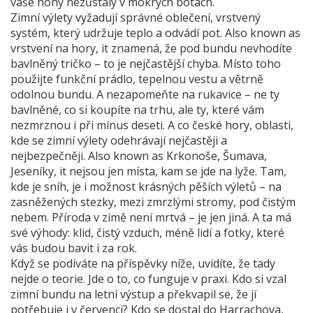
vaše nohy nezůstaly v mokrých botách.
Zimní výlety
vyžadují správné oblečení
,
vrstvený
systém, který udržuje teplo a odvádí pot
. Also known as
vrstvení na hory
, it znamená, že pod bundu nevhodíte
bavlněný tričko – to je nejčastější chyba. Místo toho
použijte funkční prádlo, tepelnou vestu a větrně
odolnou bundu. A nezapomeňte na rukavice – ne ty
bavlněné, co si koupíte na trhu, ale ty, které vám
nezmrznou i při mínus deseti.
A co
české hory
,
oblasti,
kde se zimní výlety odehrávají nejčastěji a
nejbezpečněji
. Also known as
Krkonoše, Šumava,
Jeseníky
, it nejsou jen místa, kam se jde na lyže. Tam,
kde je sníh, je i možnost krásných pěších výletů – na
zasněžených stezky, mezi zmrzlými stromy, pod čistým
nebem.
Příroda v zimě není mrtvá – je jen jiná. A ta má
své výhody: klid, čistý vzduch, méně lidí a fotky, které
vás budou bavit i za rok.
Když se podíváte na příspěvky níže, uvidíte, že tady
nejde o teorie. Jde o to, co funguje v praxi. Kdo si vzal
zimní bundu na letní výstup a překvapil se, že jí
potřebuje i v červenci? Kdo se dostal do Harrachova,