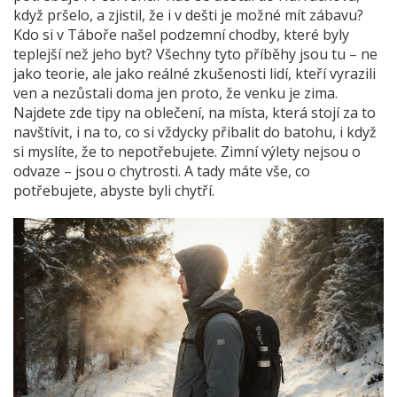
když pršelo, a zjistil, že i v dešti je možné mít zábavu?
Kdo si v Táboře našel podzemní chodby, které byly
teplejší než jeho byt? Všechny tyto příběhy jsou tu – ne
jako teorie, ale jako reálné zkušenosti lidí, kteří vyrazili
ven a nezůstali doma jen proto, že venku je zima.
Najdete zde tipy na oblečení, na místa, která stojí za to
navštívit, i na to, co si vždycky přibalit do batohu, i když
si myslíte, že to nepotřebujete. Zimní výlety nejsou o
odvaze – jsou o chytrosti. A tady máte vše, co
potřebujete, abyste byli chytří.