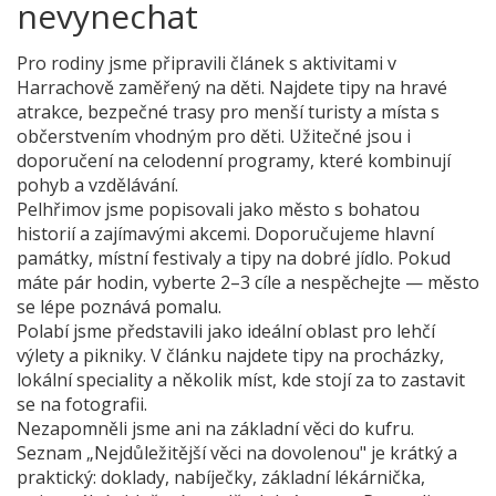
nevynechat
Pro rodiny jsme připravili článek s aktivitami v
Harrachově zaměřený na děti. Najdete tipy na hravé
atrakce, bezpečné trasy pro menší turisty a místa s
občerstvením vhodným pro děti. Užitečné jsou i
doporučení na celodenní programy, které kombinují
pohyb a vzdělávání.
Pelhřimov jsme popisovali jako město s bohatou
historií a zajímavými akcemi. Doporučujeme hlavní
památky, místní festivaly a tipy na dobré jídlo. Pokud
máte pár hodin, vyberte 2–3 cíle a nespěchejte — město
se lépe poznává pomalu.
Polabí jsme představili jako ideální oblast pro lehčí
výlety a pikniky. V článku najdete tipy na procházky,
lokální speciality a několik míst, kde stojí za to zastavit
se na fotografii.
Nezapomněli jsme ani na základní věci do kufru.
Seznam „Nejdůležitější věci na dovolenou" je krátký a
praktický: doklady, nabíječky, základní lékárnička,