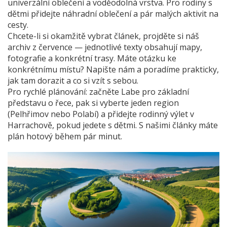
univerzální oblečení a voděodolná vrstva. Pro rodiny s
dětmi přidejte náhradní oblečení a pár malých aktivit na
cesty.
Chcete-li si okamžitě vybrat článek, projděte si náš
archiv z července — jednotlivé texty obsahují mapy,
fotografie a konkrétní trasy. Máte otázku ke
konkrétnímu místu? Napište nám a poradíme prakticky,
jak tam dorazit a co si vzít s sebou.
Pro rychlé plánování: začněte Labe pro základní
představu o řece, pak si vyberte jeden region
(Pelhřimov nebo Polabí) a přidejte rodinný výlet v
Harrachově, pokud jedete s dětmi. S našimi články máte
plán hotový během pár minut.