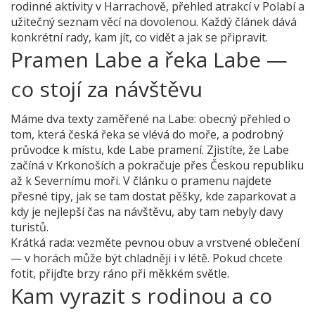
rodinné aktivity v Harrachově, přehled atrakcí v Polabí a
užitečný seznam věcí na dovolenou. Každý článek dává
konkrétní rady, kam jít, co vidět a jak se připravit.
Pramen Labe a řeka Labe —
co stojí za návštěvu
Máme dva texty zaměřené na Labe: obecný přehled o
tom, která česká řeka se vlévá do moře, a podrobný
průvodce k místu, kde Labe pramení. Zjistíte, že Labe
začíná v Krkonoších a pokračuje přes Českou republiku
až k Severnímu moři. V článku o pramenu najdete
přesné tipy, jak se tam dostat pěšky, kde zaparkovat a
kdy je nejlepší čas na návštěvu, aby tam nebyly davy
turistů.
Krátká rada: vezměte pevnou obuv a vrstvené oblečení
— v horách může být chladněji i v létě. Pokud chcete
fotit, přijďte brzy ráno při měkkém světle.
Kam vyrazit s rodinou a co