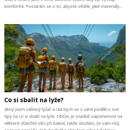
komfortní. Postarám se o to, abyste věděli, jaké materiály
jsou nejlepší a jakou výbavu byste si měli vzít. Přidám i
několik svých oblíbených kousků!
Co si sbalit na lyže?
Ahoj! Jsem vášnivý lyžař a rád bych se s vámi podělil o své
tipy na co si sbalit na lyže. Občas je snadné zapomenout na
některé důležité věci při balení, takže doufám, že vám můj
seznam pomůže. Od vhodného oblečení, přes lyžařskou