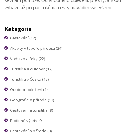
výbavu až po pár triků na cesty, navádím vás všemi
důležitými detaily. Těším se na naše sdílení zkušeností!
Kategorie
Cestování
(42)
Aktivity v táboře při dešti
(24)
Vodstvo a řeky
(22)
Turistika a outdoor
(17)
Turistika v Česku
(15)
Outdoor oblečení
(14)
Geografie a příroda
(13)
Cestování a turistika
(9)
Rodinné výlety
(9)
Cestování a příroda
(8)