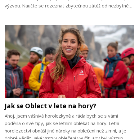
výzvou. Naučte se rozeznat zbytečnou zátěž od nezbytné
potřeby a zjistěte, jak využít každý gram váhy vašeho
batohu na maximum.
Jak se Oblect v lete na hory?
Ahoj, jsem vášnivá horolezkyně a ráda bych se s vámi
podělila o své tipy, jak se letním oblékat na hory. Letní
horolezectví obnáší jiné nároky na oblečení než zimní, a je
dobré vědět, jaké vrstvy oblečení využít, aby byl výstup