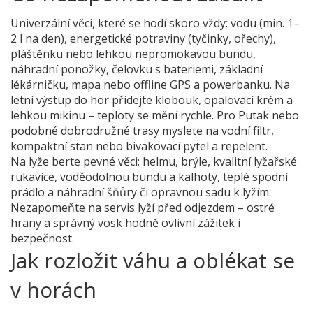
Univerzální věci, které se hodí skoro vždy: vodu (min. 1–
2 l na den), energetické potraviny (tyčinky, ořechy),
pláštěnku nebo lehkou nepromokavou bundu,
náhradní ponožky, čelovku s bateriemi, základní
lékárničku, mapa nebo offline GPS a powerbanku. Na
letní výstup do hor přidejte klobouk, opalovací krém a
lehkou mikinu – teploty se mění rychle. Pro Putak nebo
podobné dobrodružné trasy myslete na vodní filtr,
kompaktní stan nebo bivakovací pytel a repelent.
Na lyže berte pevné věci: helmu, brýle, kvalitní lyžařské
rukavice, voděodolnou bundu a kalhoty, teplé spodní
prádlo a náhradní šňůry či opravnou sadu k lyžím.
Nezapomeňte na servis lyží před odjezdem – ostré
hrany a správný vosk hodně ovlivní zážitek i
bezpečnost.
Jak rozložit váhu a oblékat se
v horách