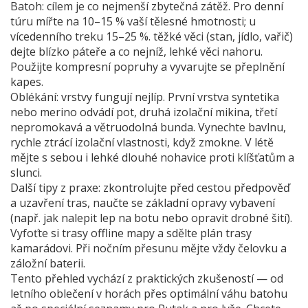
Batoh: cílem je co nejmenší zbytečná zátěž. Pro denní
túru mířte na 10–15 % vaší tělesné hmotnosti; u
vícedenního treku 15–25 %. těžké věci (stan, jídlo, vařič)
dejte blízko páteře a co nejníž, lehké věci nahoru.
Použijte kompresní popruhy a vyvarujte se přeplnění
kapes.
Oblékání: vrstvy fungují nejlíp. První vrstva syntetika
nebo merino odvádí pot, druhá izolační mikina, třetí
nepromokavá a větruodolná bunda. Vynechte bavlnu,
rychle ztrácí izolační vlastnosti, když zmokne. V létě
mějte s sebou i lehké dlouhé nohavice proti klíšťatům a
slunci.
Další tipy z praxe: zkontrolujte před cestou předpověď
a uzavření tras, naučte se základní opravy vybavení
(např. jak nalepit lep na botu nebo opravit drobné šití).
Vyfoťte si trasy offline mapy a sdělte plán trasy
kamarádovi. Při nočním přesunu mějte vždy čelovku a
záložní baterii.
Tento přehled vychází z praktických zkušeností — od
letního oblečení v horách přes optimální váhu batohu