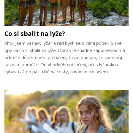
Co si sbalit na lyže?
Ahoj! Jsem vášnivý lyžař a rád bych se s vámi podělil o své
tipy na co si sbalit na lyže. Občas je snadné zapomenout na
některé důležité věci při balení, takže doufám, že vám můj
seznam pomůže. Od vhodného oblečení, přes lyžařskou
výbavu až po pár triků na cesty, navádím vás všemi
důležitými detaily. Těším se na naše sdílení zkušeností!