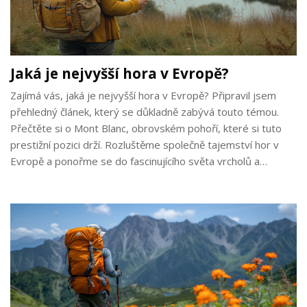
Jaká je nejvyšší hora v Evropě?
Zajímá vás, jaká je nejvyšší hora v Evropě? Připravil jsem
přehledný článek, který se důkladně zabývá touto témou.
Přečtěte si o Mont Blanc, obrovském pohoří, které si tuto
prestižní pozici drží. Rozluštěme společně tajemství hor v
Evropě a ponořme se do fascinujícího světa vrcholů a
hřebenů. Nechte se inspirovat a zjistěte více o tomto
skvostu přírody.