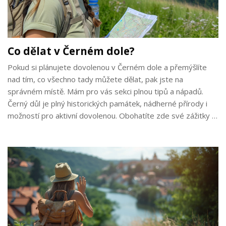
Co dělat v Černém dole?
Pokud si plánujete dovolenou v Černém dole a přemýšlíte
nad tím, co všechno tady můžete dělat, pak jste na
správném místě. Mám pro vás sekci plnou tipů a nápadů.
Černý důl je plný historických památek, nádherné přírody i
možností pro aktivní dovolenou. Obohatíte zde své zážitky a
určitě si užijete mnoho skvělých chvil. Tak pojďme společně
objevit vše, co nám Černý důl nabízí!