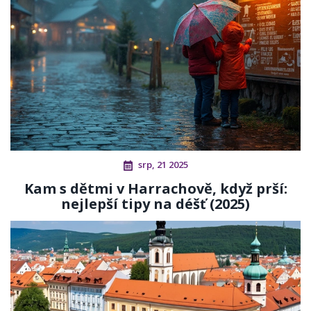
srp, 21 2025
Kam s dětmi v Harrachově, když prší:
nejlepší tipy na déšť (2025)