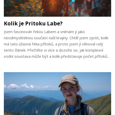
Kolik je Pritoku Labe?
Jsem fascinován řekou Labem a vnímám ji jako
neodmyslitelnou součást naší krajiny. Chtěl jsem zjistit, kolik
má tato úžasná řeka přítoků, a proto jsem jí věnoval celý
tento článek. Přečtěte si více a dozvíte se, jak komplexní
vodní soustava může být a kolik představuje počet přítoků
Labe. Také se dozvíte, jak významné tyto přítoky jsou pro
naše životní prostředí a ekosystém. Připojte se ke mně v
tomto objevování a učení se něco nového o naší krajině!