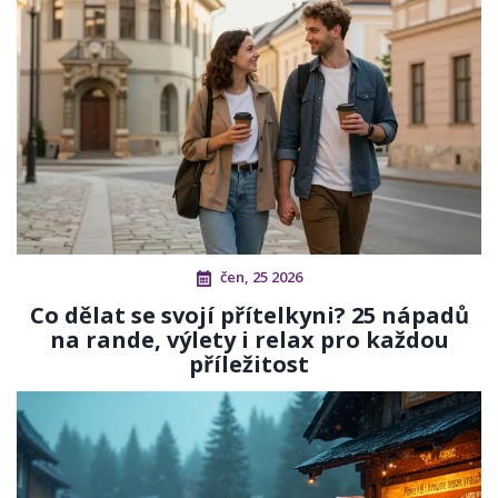
čen, 25 2026
Co dělat se svojí přítelkyni? 25 nápadů
na rande, výlety i relax pro každou
příležitost