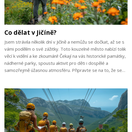
Co dělat v Jičíně?
Jsem strávila několik dní v Jičíně a nemůžu se dočkat, až se s
vámi podělím o své zážitky. Toto kouzelné město nabízí tolik
věcí k vidění a ke zkoumání! Čekají na vás historické památky,
nádherné parky, spoustu aktivit pro děti i dospělé a
samozřejmě úžasnou atmosféru. Připravte se na to, že se
zamilujete do Jičína stejně jako já!