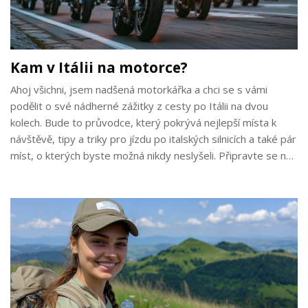
Kam v Itálii na motorce?
Ahoj všichni, jsem nadšená motorkářka a chci se s vámi
podělit o své nádherné zážitky z cesty po Itálii na dvou
kolech. Bude to průvodce, který pokrývá nejlepší místa k
návštěvě, tipy a triky pro jízdu po italských silnicích a také pár
míst, o kterých byste možná nikdy neslyšeli. Připravte se na
dobrodružnou cestu krásnou Itálií namotorkách. Tak pojďme
na to!