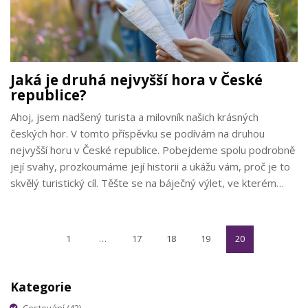
Jaká je druhá nejvyšší hora v České
republice?
Ahoj, jsem nadšený turista a milovník našich krásných
českých hor. V tomto příspěvku se podívám na druhou
nejvyšší horu v České republice. Pobejdeme spolu podrobně
její svahy, prozkoumáme její historii a ukážu vám, proč je to
skvělý turistický cíl. Těšte se na báječný výlet, ve kterém
poznáme další ze skvostů naší přírody.
1
…
17
18
19
20
Kategorie
Cestování
(42)